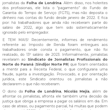
jornalistas da
Folha de Londrina
. Além disso, nos holerites
dos profissionais, ele lista o “pagamento” do Fundo de
Garantia do Tempo de Serviço (FGTS), mas não deposita o
dinheiro nas contas do fundo desde janeiro de 2022. E fica
pior: há trabalhadores que ainda não receberam parte do
salário de 2022, algo que tem sido sistematicamente
ignorado pelo empregador.
E TEM MAIS! Recentemente, informes de rendimento
referente ao Imposto de Renda foram entregues aos
trabalhadores onde consta o pagamento, que não foi
realizado, do 13º salário de 2023. Informalmente, jornalistas
revelaram ao
Sindicato de Jornalistas Profissionais do
Norte do Paraná
(
Sindijor Norte PR
) que foram orientados
a mentir para a Receita Federal, o que configuraria uma
fraude, sujeita a investigação. Provocado, e por orientação
jurídica, este Sindicato orientou os jornalistas a não
declararem o que não receberam.
O dono da
Folha de Londrina
,
Nicolás Mejía
, além de
afrontar os jornalistas, afronta ele também uma decisão da
justiça que obriga a empresa a pagar os salários em dia. Em
caso de atraso, ou pagamento parcial, há multas que podem