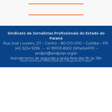
Sindicato de Jornalistas Profissionais do Estado do
Paraná
Rua José Loureiro, 211 – Centro – 80.010-000 – Curitiba – PR
(41) 3224 9296
–
41 99103-8502
(WhatsAPP) –
sindijor@sindijorpr.org.br
Atendimento de segunda a sexta-feira das 9h às 18h
Desenvolvido por Direta Sistemas /
Designed by Freepik