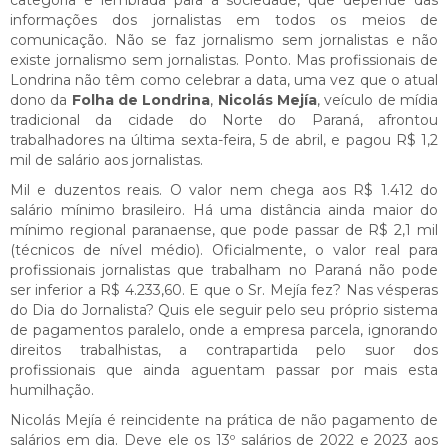
informações dos jornalistas em todos os meios de
comunicação. Não se faz jornalismo sem jornalistas e não
existe jornalismo sem jornalistas. Ponto. Mas profissionais de
Londrina não têm como celebrar a data, uma vez que o atual
dono da
Folha de Londrina
,
Nicolás Mejía
, veículo de mídia
tradicional da cidade do Norte do Paraná, afrontou
trabalhadores na última sexta-feira, 5 de abril, e pagou R$ 1,2
mil de salário aos jornalistas.
Mil e duzentos reais. O valor nem chega aos R$ 1.412 do
salário mínimo brasileiro. Há uma distância ainda maior do
mínimo regional paranaense, que pode passar de R$ 2,1 mil
(técnicos de nível médio). Oficialmente, o valor real para
profissionais jornalistas que trabalham no Paraná não pode
ser inferior a R$ 4.233,60. E que o Sr. Mejía fez? Nas vésperas
do Dia do Jornalista? Quis ele seguir pelo seu próprio sistema
de pagamentos paralelo, onde a empresa parcela, ignorando
direitos trabalhistas, a contrapartida pelo suor dos
profissionais que ainda aguentam passar por mais esta
humilhação.
Nicolás Mejía é reincidente na prática de não pagamento de
salários em dia. Deve ele os 13º salários de 2022 e 2023 aos