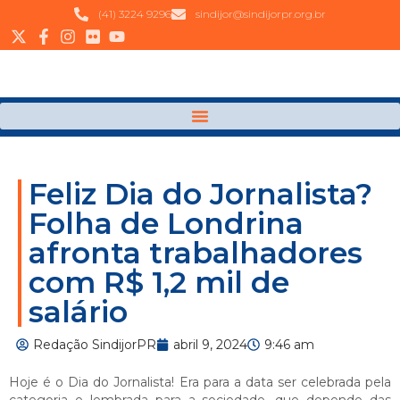
(41) 3224 9296
sindijor@sindijorpr.org.br
Feliz Dia do Jornalista?
Folha de Londrina
afronta trabalhadores
com R$ 1,2 mil de
salário
Redação SindijorPR
abril 9, 2024
9:46 am
Hoje é o Dia do Jornalista! Era para a data ser celebrada pela
categoria e lembrada para a sociedade, que depende das