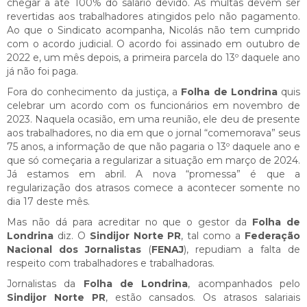
chegar a até 100% do salário devido. As multas devem ser
revertidas aos trabalhadores atingidos pelo não pagamento.
Ao que o Sindicato acompanha, Nicolás não tem cumprido
com o acordo judicial. O acordo foi assinado em outubro de
2022 e, um mês depois, a primeira parcela do 13º daquele ano
já não foi paga.
Fora do conhecimento da justiça, a
Folha de Londrina
quis
celebrar um acordo com os funcionários em novembro de
2023. Naquela ocasião, em uma reunião, ele deu de presente
aos trabalhadores, no dia em que o jornal “comemorava” seus
75 anos, a informação de que não pagaria o 13º daquele ano e
que só começaria a regularizar a situação em março de 2024.
Já estamos em abril. A nova “promessa” é que a
regularização dos atrasos comece a acontecer somente no
dia 17 deste mês.
Mas não dá para acreditar no que o gestor da
Folha de
Londrina
diz. O
Sindijor Norte PR
, tal como a
Federação
Nacional dos Jornalistas
(
FENAJ
), repudiam a falta de
respeito com trabalhadores e trabalhadoras.
Jornalistas da
Folha de Londrina
, acompanhados pelo
Sindijor Norte PR
, estão cansados. Os atrasos salariais