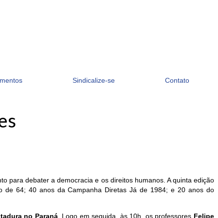
mentos
Sindicalize-se
Contato
es
o para debater a democracia e os direitos humanos. A quinta edição
ço de 64; 40 anos da Campanha Diretas Já de 1984; e 20 anos do
itadura no Paraná
. Logo em seguida, às 10h, os professores
Felipe