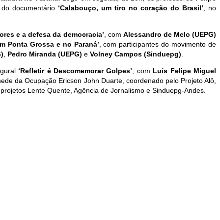
a do documentário
‘Calabouço, um tiro no coração do Brasil’
, no
adores e a defesa da democracia’
, com
Alessandro de Melo (UEPG)
m Ponta Grossa e no Paraná’
, com participantes do movimento de
)
,
Pedro Miranda (UEPG)
e
Volney Campos (Sinduepg)
.
gural
‘Refletir é Descomemorar Golpes’
, com
Luís Felipe Miguel
 sede da Ocupação Ericson John Duarte, coordenado pelo Projeto Alô,
 projetos Lente Quente, Agência de Jornalismo e Sinduepg-Andes.