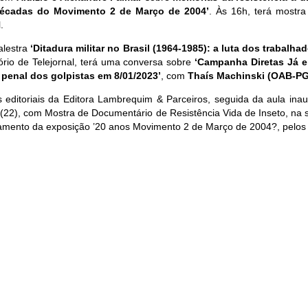
écadas do Movimento 2 de Março de 2004’
. Às 16h, terá mostr
.
alestra
‘Ditadura militar no Brasil (1964-1985): a luta dos trabalh
ório de Telejornal, terá uma conversa sobre
‘Campanha Diretas Já e
penal dos golpistas em 8/01/2023’
, com
Thaís Machinski (OAB-PG
s editoriais da Editora Lambrequim & Parceiros, seguida da aula inau
ra (22), com Mostra de Documentário de Resistência Vida de Inseto, na
çamento da exposição ’20 anos Movimento 2 de Março de 2004?, pelos