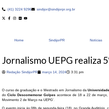
(41) 3224 9296
sindijor@sindijorpr.org.br
Home
SindijorPR
Notícias
Jornalismo UEPG realiza 
Redação SindijorPR
março 14, 2024
3:31 pm
O curso de graduação e o Mestrado em Jornalismo da
Universidad
do
Ciclo Descomemorar Golpes
acontece de 18 a 22 de março, 
Movimento 2 de Março na UEPG’.
O evento inicia às 08h de segunda-feira (18), no Grande Auditório,