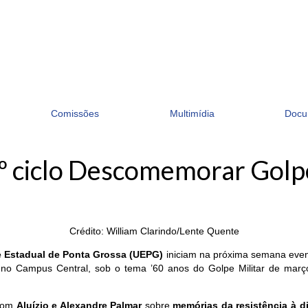
Comissões
Multimídia
Docu
5º ciclo Descomemorar Golp
Crédito: William Clarindo/Lente Quente
e Estadual de Ponta Grossa (UEPG)
iniciam na próxima semana event
no Campus Central, sob o tema ’60 anos do Golpe Militar de mar
 com
Aluízio e Alexandre Palmar
sobre
memórias da resistência à d