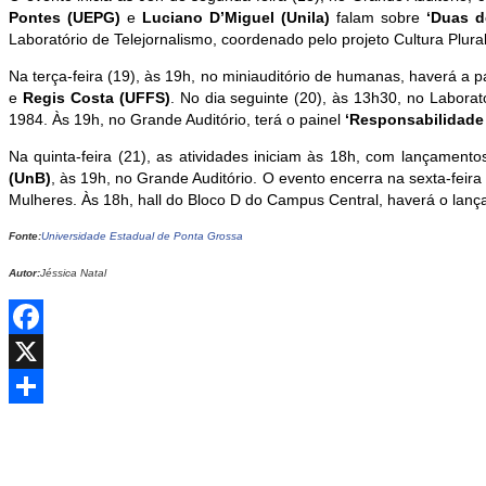
Pontes (UEPG)
e
Luciano D’Miguel (Unila)
falam sobre
‘Duas d
Laboratório de Telejornalismo, coordenado pelo projeto Cultura Plural
Na terça-feira (19), às 19h, no miniauditório de humanas, haverá a p
e
Regis Costa (UFFS)
. No dia seguinte (20), às 13h30, no Laborat
1984. Às 19h, no Grande Auditório, terá o painel
‘Responsabilidade 
Na quinta-feira (21), as atividades iniciam às 18h, com lançamento
(UnB)
, às 19h, no Grande Auditório. O evento encerra na sexta-fei
Mulheres. Às 18h, hall do Bloco D do Campus Central, haverá o lan
Fonte:
Universidade Estadual de Ponta Grossa
Autor:
Jéssica Natal
Facebook
X
Share