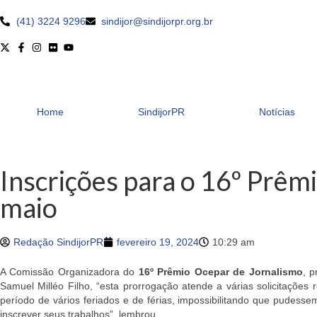
(41) 3224 9296
sindijor@sindijorpr.org.br
Home
SindijorPR
Notícias
Inscrições para o 16º Prêm
maio
Redação SindijorPR
fevereiro 19, 2024
10:29 am
A Comissão Organizadora do
16º Prêmio Ocepar de Jornalismo
, 
Samuel Milléo Filho, “esta prorrogação atende a várias solicitações
período de vários feriados e de férias, impossibilitando que pudess
inscrever seus trabalhos”, lembrou.