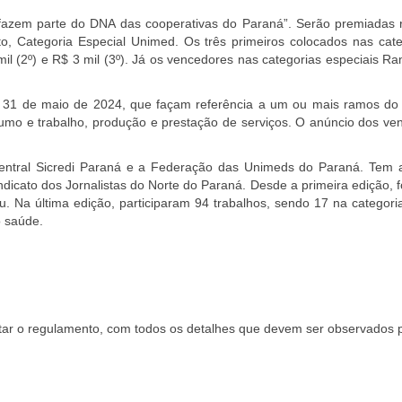
fazem parte do DNA das cooperativas do Paraná”. Serão premiadas re
o, Categoria Especial Unimed. Os três primeiros colocados nas cate
mil (2º) e R$ 3 mil (3º). Já os vencedores nas categorias especiais 
e 31 de maio de 2024, que façam referência a um ou mais ramos do 
onsumo e trabalho, produção e prestação de serviços. O anúncio dos v
tral Sicredi Paraná e a Federação das Unimeds do Paraná. Tem apoi
indicato dos Jornalistas do Norte do Paraná. Desde a primeira edição, 
 Na última edição, participaram 94 trabalhos, sendo 17 na categoria t
o saúde.
ultar o regulamento, com todos os detalhes que devem ser observados p