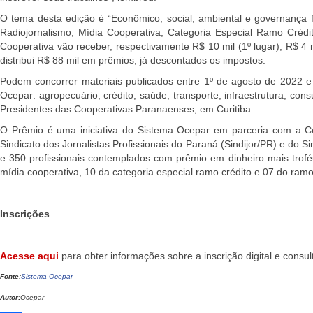
O tema desta edição é “Econômico, social, ambiental e governança 
Radiojornalismo, Mídia Cooperativa, Categoria Especial Ramo Crédit
Cooperativa vão receber, respectivamente R$ 10 mil (1º lugar), R$ 4 
distribui R$ 88 mil em prêmios, já descontados os impostos.
Podem concorrer materiais publicados entre 1º de agosto de 2022 
Ocepar: agropecuário, crédito, saúde, transporte, infraestrutura, c
Presidentes das Cooperativas Paranaenses, em Curitiba.
O Prêmio é uma iniciativa do Sistema Ocepar em parceria com a Cen
Sindicato dos Jornalistas Profissionais do Paraná (Sindijor/PR) e do S
e 350 profissionais contemplados com prêmio em dinheiro mais troféu.
mídia cooperativa, 10 da categoria especial ramo crédito e 07 do ram
Inscrições
Acesse aqui
para obter informações sobre a inscrição digital e cons
Fonte:
Sistema Ocepar
Autor:
Ocepar