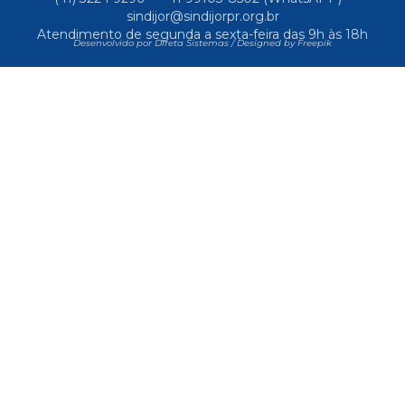
sindijor@sindijorpr.org.br
Atendimento de segunda a sexta-feira das 9h às 18h
Desenvolvido por Direta Sistemas /
Designed by Freepik