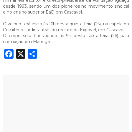
Hilmar era escritor e diretor-presidente da Fundação Iguaçu
desde 1993, sendo um dos pioneiros no movimento sindical
e no ensino superior EaD em Cascavel.
O velório terá início às 16h desta quinta-feira (25), na capela do
Cemitério Jardins, atrás do recinto da Expovel, em Cascavel.
O corpo será transladado às 9h desta sexta-feira (26) para
cremação em Maringá.
Facebook
X
Share