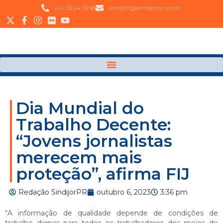
(41) 3224 9296
sindijor@sindijorpr.org.br
Dia Mundial do
Trabalho Decente:
“Jovens jornalistas
merecem mais
proteção”, afirma FIJ
Redação SindijorPR
outubro 6, 2023
3:36 pm
“A informação de qualidade depende de condições de
trabalho dignas para todos os trabalhadores dos meios de