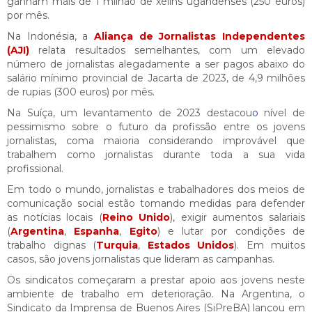
ganham mais de 1 milhão de xelins ugandenses (250 euros)
por mês.
Na Indonésia, a
Aliança de Jornalistas Independentes
(AJI)
relata resultados semelhantes, com um elevado
número de jornalistas alegadamente a ser pagos abaixo do
salário mínimo provincial de Jacarta de 2023, de 4,9 milhões
de rupias (300 euros) por mês.
Na Suíça, um levantamento de 2023 destacou
o
nível de
pessimismo sobre o futuro da profissão entre os jovens
jornalistas, coma maioria considerando improvável que
trabalhem como jornalistas durante toda a sua vida
profissional.
Em todo o mundo, jornalistas e trabalhadores dos meios de
comunicação social estão tomando medidas para defender
as notícias locais (
Reino Unido
), exigir aumentos salariais
(
Argentina
,
Espanha
,
Egito
) e lutar por condições de
trabalho dignas (
Turquia
,
Estados Unidos
). Em muitos
casos, são jovens jornalistas que lideram as campanhas.
Os sindicatos começaram a prestar apoio aos jovens neste
ambiente de trabalho em deterioração. Na Argentina, o
Sindicato da Imprensa de Buenos Aires (SiPreBA) lançou em