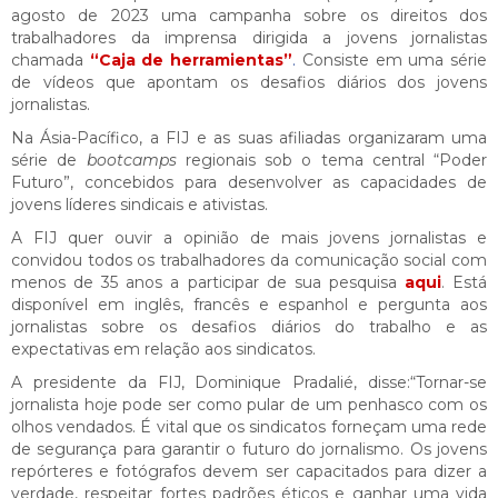
agosto de 2023 uma campanha sobre os direitos dos
trabalhadores da imprensa dirigida a jovens jornalistas
chamada
“Caja de herramientas”
.
Consiste em uma série
de vídeos que apontam os desafios diários dos jovens
jornalistas.
Na Ásia-Pacífico, a FIJ e as suas afiliadas organizaram uma
série de
bootcamps
regionais sob o tema central “Poder
Futuro”, concebidos para desenvolver as capacidades de
jovens líderes sindicais e ativistas.
A FIJ quer ouvir a opinião de mais jovens jornalistas e
convidou todos os trabalhadores da comunicação social com
menos de 35 anos a participar de sua pesquisa
aqui
. Está
disponível em inglês, francês e espanhol e pergunta aos
jornalistas sobre os desafios diários do trabalho e as
expectativas em relação aos sindicatos.
A presidente da FIJ, Dominique Pradalié, disse:“Tornar-se
jornalista hoje pode ser como pular de um penhasco com os
olhos vendados. É vital que os sindicatos forneçam uma rede
de segurança para garantir o futuro do jornalismo. Os jovens
repórteres e fotógrafos devem ser capacitados para dizer a
verdade, respeitar fortes padrões éticos e ganhar uma vida