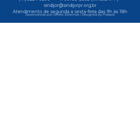
sindijor@sindijorpr.org.br
Atendimento de segunda a sexta-feira das 9h às 18h
Desenvolvido por Direta Sistemas /
Designed by Freepik