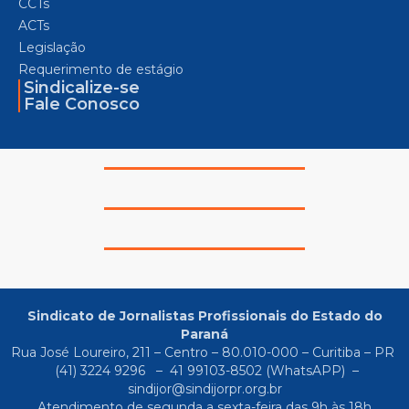
CCTs
ACTs
Legislação
Requerimento de estágio
Sindicalize-se
Fale Conosco
Sindicato de Jornalistas Profissionais do Estado do
Paraná
Rua José Loureiro, 211 – Centro – 80.010-000 – Curitiba – PR
(41) 3224 9296
–
41 99103-8502
(WhatsAPP) –
sindijor@sindijorpr.org.br
Atendimento de segunda a sexta-feira das 9h às 18h