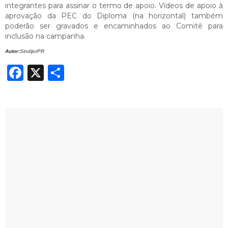
integrantes para assinar o termo de apoio. Vídeos de apoio à
aprovação da PEC do Diploma (na horizontal) também
poderão ser gravados e encaminhados ao Comitê para
inclusão na campanha.
Autor:
SindijorPR
Facebook
X
Share