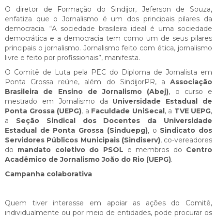
O diretor de Formação do Sindijor, Jeferson de Souza,
enfatiza que o Jornalismo é um dos principais pilares da
democracia. “A sociedade brasileira ideal é uma sociedade
democrática e a democracia tem como um de seus pilares
principais o jornalismo. Jornalismo feito com ética, jornalismo
livre e feito por profissionais”, manifesta.
O Comitê de Luta pela PEC do Diploma de Jornalista em
Ponta Grossa reúne, além do SindijorPR, a
Associação
Brasileira de Ensino de Jornalismo (Abej)
, o curso e
mestrado em Jornalismo da
Universidade Estadual de
Ponta Grossa (UEPG)
, a
Faculdade UniSecal
, a
TVE UEPG
,
a
Seção Sindical dos Docentes da Universidade
Estadual de Ponta Grossa (Sinduepg)
, o
Sindicato dos
Servidores Públicos Municipais (Sindiserv)
, co-vereadores
do
mandato coletivo do PSOL
e membros do
Centro
Acadêmico de Jornalismo João do Rio (UEPG)
.
Campanha colaborativa
Quem tiver interesse em apoiar as ações do Comitê,
individualmente ou por meio de entidades, pode procurar os