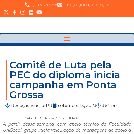
(41) 3224 9296
sindijor@sindijorpr.org.br
Comitê de Luta pela
PEC do diploma inicia
campanha em Ponta
Grossa
Redação SindijorPR
setembro 13, 2023
3:54 pm
Gabriela Denkwiski/ DeJor UEPG
A partir dessa semana, com apoio técnico da Faculdade
UniSecal, grupo inicia veiculação de mensagens de apoio à