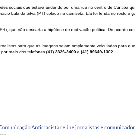
des sociais que estava andando por uma rua no centro de Curitiba q
nácio Lula da Silva (PT) colado na camiseta. Ela foi ferida no rosto e
PR), que não descarta a hipótese de motivação política. De acordo com 
nalistas para que as imagens sejam amplamente veiculadas para que 
a por meio dos telefones
(41) 3326-3400
e
(41) 99649-1302
.
Comunicação Antirracista reúne jornalistas e comunicador