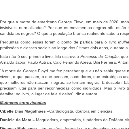
Por que a morte do americano George Floyd, em maio de 2020, mobili
invisíveis, normalizadas? Por que os movimentos negros não estão
candidatos negros? O que a população branca realmente sabe a respe
Perguntas como essas foram o ponto de partida para o livro
Mulhe
profissões e classes sociais ao longo dos últimos dois anos, durante 
Este não é seu primeiro livro. Ela escreveu
Processo de Criação
, que
Arnaldo Jabor, Paulo Autran, Caio Fenando Abreu, Bibi Ferreira, Anton
“A morte de George Floyd me fez perceber que eu não sabia quase nada
vivem, o que passam, o que pensam, suas dores, que estratégias usam
que mulheres não nascem negras, se tornam negras. E descobri. Ela
precisam lutar para ser reconhecidas como indivíduos. Mas o livro
detalhe: no livro, o lugar de fala é delas”, diz a autora.
Mulheres entrevistadas
Cibelle Dias Magalhães –
Cardiologista, doutora em ciências
Daniele da Mata –
Maquiadora, empresária, fundadora da DaMata Make
Dinamar Makiyama –
Empresária, formada em matemática e em psico