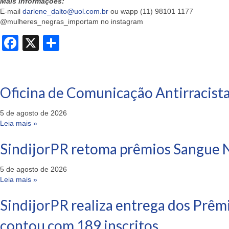
Mais informações:
E-mail
darlene_dalto@uol.com.br
ou wapp (11) 98101 1177
@mulheres_negras_importam no instagram
Facebook
X
Share
Oficina de Comunicação Antirracista
5 de agosto de 2026
Leia mais »
SindijorPR retoma prêmios Sangue N
5 de agosto de 2026
Leia mais »
SindijorPR realiza entrega dos Prêm
contou com 189 inscritos