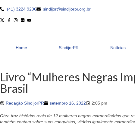
(41) 3224 9296
sindijor@sindijorpr.org.br
Home
SindijorPR
Notícias
Livro “Mulheres Negras Imp
Brasil
Redação SindijorPR
setembro 16, 2022
2:05 pm
Obra traz histórias reais de 12 mulheres negras extraordinárias que r
também contam sobre suas conquistas, vitórias igualmente extraordin