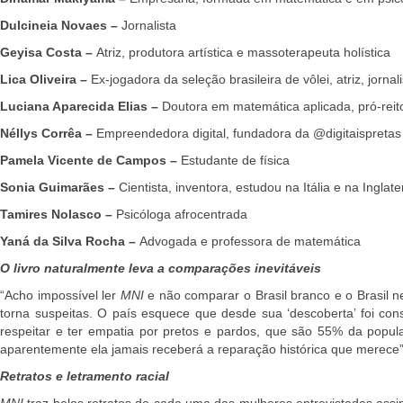
Dulcineia Novaes –
Jornalista
Geyisa Costa –
Atriz, produtora artística e massoterapeuta holística
Lica Oliveira –
Ex-jogadora da seleção brasileira de vôlei, atriz, jorna
Luciana Aparecida Elias –
Doutora em matemática aplicada, pró-reit
Néllys Corrêa –
Empreendedora digital, fundadora da @digitaispretas
Pamela Vicente de Campos –
Estudante de física
Sonia Guimarães –
Cientista, inventora, estudou na Itália e na Ingla
Tamires Nolasco –
Psicóloga afrocentrada
Yaná da Silva Rocha –
Advogada e professora de matemática
O livro naturalmente leva a comparações inevitáveis
“Acho impossível ler
MNI
e não comparar o Brasil branco e o Brasil n
torna suspeitas. O país esquece que desde sua ‘descoberta’ foi co
respeitar e ter empatia por pretos e pardos, que são 55% da popula
aparentemente ela jamais receberá a reparação histórica que merece”
Retratos e letramento racial
MNI
traz belos retratos de cada uma das mulheres entrevistadas assin