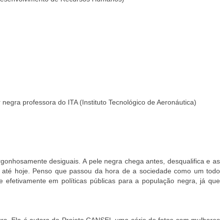
er negra professora do ITA (Instituto Tecnológico de Aeronáutica)
rgonhosamente desiguais. A pele negra chega antes, desqualifica e a
ão, até hoje. Penso que passou da hora de a sociedade como um todo
e efetivamente em políticas públicas para a população negra, já que
egra. Ela é autora do Projeto CANSEI, uma série de fotos com mulheres