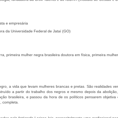
lista e empresária
ora da Universidade Federal de Jataí (GO)
terra, primeira mulher negra brasileira doutora em física, primeira mulh
egro, a vida que levam mulheres brancas e pretas. São realidades ve
nstruído a partir do trabalho dos negros e mesmo depois da aboliç
ção brasileira, e passou da hora de os políticos pensarem objetiva 
, completa.
ados pela fotógrafa Larissa Isis, propositalmente uma profissional n