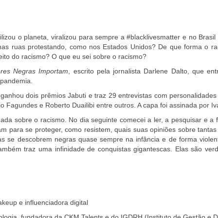
zou o planeta, viralizou para sempre a #blacklivesmatter e no Bras
 nas ruas protestando, como nos Estados Unidos? De que forma o r
ito do racismo? O que eu sei sobre o racismo?
res Negras Importam
, escrito pela jornalista Darlene Dalto, que e
a pandemia.
 ganhou dois prêmios Jabuti e traz 29 entrevistas com personalidade
io Fagundes e Roberto Duailibi entre outros. A capa foi assinada por I
 sobre o racismo. No dia seguinte comecei a ler, a pesquisar e a for
 para se proteger, como resistem, quais suas opiniões sobre tantas 
s se descobrem negras quase sempre na infância e de forma violenta
 também traz uma infinidade de conquistas gigantescas. Elas são ve
up e influenciadora digital
logia, fundadora da CKM Talents e do IGDRH (Instituto de Gestão e