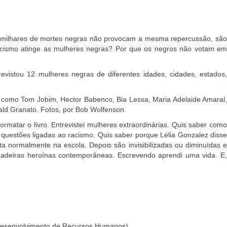
il milhares de mortes negras não provocam a mesma repercussão, são
acismo atinge as mulheres negras? Por que os negros não votam em
ntrevistou 12 mulheres negras de diferentes idades, cidades, estados,
s como Tom Jobim, Hector Babenco, Bia Lessa, Maria Adelaide Amaral
vald Granato. Fotos, por Bob Wolfenson.
matar o livro. Entrevistei mulheres extraordinárias. Quis saber como
questões ligadas ao racismo. Quis saber porque Lélia Gonzalez disse
 normalmente na escola. Depois são invisibilizadas ou diminuídas e
rdadeiras heroínas contemporâneas. Escrevendo aprendi uma vida. E,
 Desenvolvimento de Recursos Humanos)