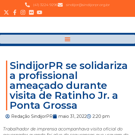
(41) 3224 9296
sindijor@sindijorpr.org.br
SindijorPR se solidariza
a profissional
ameaçado durante
visita de Ratinho Jr. a
Ponta Grossa
Redação SindijorPR
maio 31, 2022
2:20 pm
Trabalhador de imprensa acompanhava visita oficial do
governador quando foi alvo de seguranças que usavam de