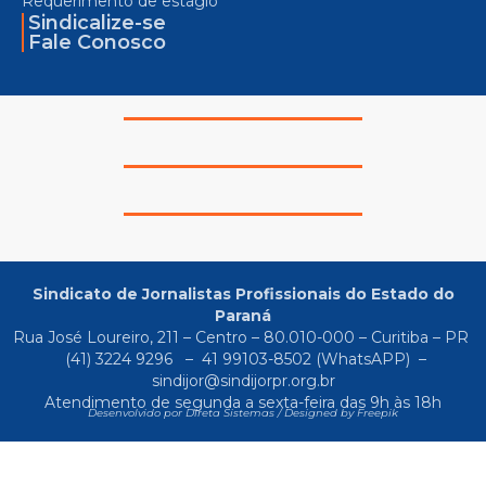
Requerimento de estágio
Sindicalize-se
Fale Conosco
Sindicato de Jornalistas Profissionais do Estado do
Paraná
Rua José Loureiro, 211 – Centro – 80.010-000 – Curitiba – PR
(41) 3224 9296
–
41 99103-8502
(WhatsAPP) –
sindijor@sindijorpr.org.br
Atendimento de segunda a sexta-feira das 9h às 18h
Desenvolvido por Direta Sistemas /
Designed by Freepik