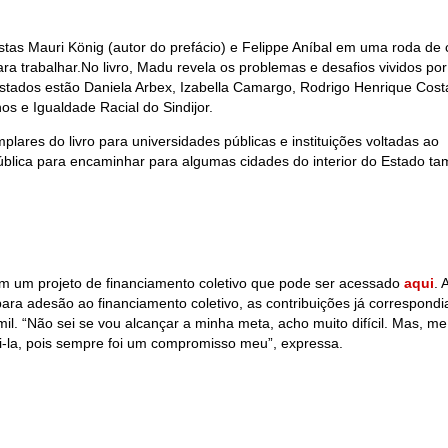
stas Mauri König (autor do prefácio) e Felippe Aníbal em uma roda de
ara trabalhar.No livro, Madu revela os problemas e desafios vividos po
evistados estão Daniela Arbex, Izabella Camargo, Rodrigo Henrique Cost
os e Igualdade Racial do Sindijor.
plares do livro para universidades públicas e instituições voltadas ao
Pública para encaminhar para algumas cidades do interior do Estado t
 em um projeto de financiamento coletivo que pode ser acessado
aqui
. 
ia para adesão ao financiamento coletivo, as contribuições já correspon
mil. “Não sei se vou alcançar a minha meta, acho muito difícil. Mas, me
-la, pois sempre foi um compromisso meu”, expressa.