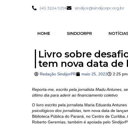
(41) 3224 9296
sindijor@sindijorpr.org.br
HOME
SINDIJORPR
NOTÍCIA
Livro sobre desafi
tem nova data de
Redação SindijorPR
maio 25, 2022
2:25 pm
Reporta-me, escrito pela jornalista Madu Antunes, se
último dia para aderir ao financiamento coletivo
O livro escrito pela jornalista Maria Eduarda Antune
psicológicos dos jornalistas
, tem nova data de lançam
Biblioteca Pública do Paraná, no Centro de Curitiba.
Roberto Geremias, também é apoiada pelo SindijorP