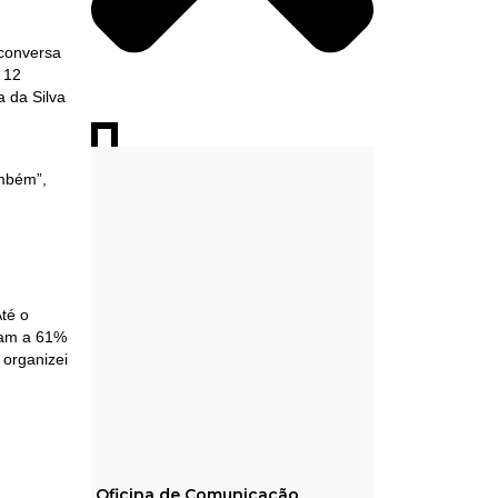
 conversa
r 12
a da Silva
ambém”,
Até o
diam a 61%
 organizei
Oficina de Comunicação