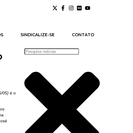
OS
SINDICALIZE-SE
CONTATO
o
5/05) é o
ios
na
José