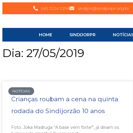
(41) 3224 9296
sindijor@sindijorpr.org.br
HOME
SINDIJORPR
NOTÍCIA
Dia: 27/05/2019
NOTÍCIAS
Crianças roubam a cena na quinta
rodada do Sindijorzão 10 anos
Foto: Joka Madruga “A base vem forte!”, já diriam os