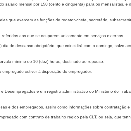
do salário mensal por 150 (cento e cinquenta) para os mensalistas, e do 
eles que exercem as funções de redator-chefe, secretário, subsecretári
 referidos aos que se ocuparem unicamente em serviços externos.
um) dia de descanso obrigatório, que coincidirá com o domingo, salvo a
tervalo mínimo de 10 (dez) horas, destinado ao repouso.
o empregado estiver à disposição do empregador.
 e Desempregados é um registro administrativo do Ministério do Trab
resas e dos empregados, assim como informações sobre contratação 
empregado com contrato de trabalho regido pela CLT, ou seja, que te