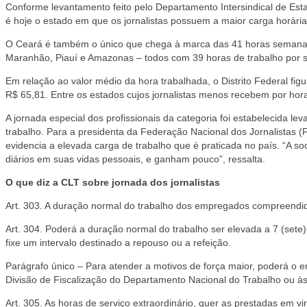
Conforme levantamento feito pelo Departamento Intersindical de Es
é hoje o estado em que os jornalistas possuem a maior carga horária
O Ceará é também o único que chega à marca das 41 horas semanais 
Maranhão, Piauí e Amazonas – todos com 39 horas de trabalho por 
Em relação ao valor médio da hora trabalhada, o Distrito Federal fi
R$ 65,81. Entre os estados cujos jornalistas menos recebem por hora
A jornada especial dos profissionais da categoria foi estabelecida 
trabalho. Para a presidenta da Federação Nacional dos Jornalistas 
evidencia a elevada carga de trabalho que é praticada no país. “A soc
diários em suas vidas pessoais, e ganham pouco”, ressalta.
O que diz a CLT sobre jornada dos jornalistas
Art. 303. A duração normal do trabalho dos empregados compreendido
Art. 304. Poderá a duração normal do trabalho ser elevada a 7 (set
fixe um intervalo destinado a repouso ou a refeição.
Parágrafo único – Para atender a motivos de força maior, poderá o
Divisão de Fiscalização do Departamento Nacional do Trabalho ou às 
Art. 305. As horas de serviço extraordinário, quer as prestadas em 