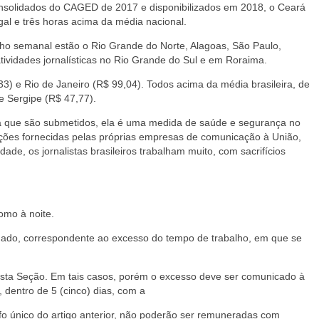
onsolidados do CAGED de 2017 e disponibilizados em 2018, o Ceará
gal e três horas acima da média nacional.
ho semanal estão o Rio Grande do Norte, Alagoas, São Paulo,
vidades jornalísticas no Rio Grande do Sul e em Roraima.
33) e Rio de Janeiro (R$ 99,04). Todos acima da média brasileira, de
e Sergipe (R$ 47,77).
se a que são submetidos, ela é uma medida de saúde e segurança no
ações fornecidas pelas próprias empresas de comunicação à União,
ade, os jornalistas brasileiros trabalham muito, com sacrifícios
omo à noite.
enado, correspondente ao excesso do tempo de trabalho, em que se
nesta Seção. Em tais casos, porém o excesso deve ser comunicado à
 dentro de 5 (cinco) dias, com a
afo único do artigo anterior, não poderão ser remuneradas com