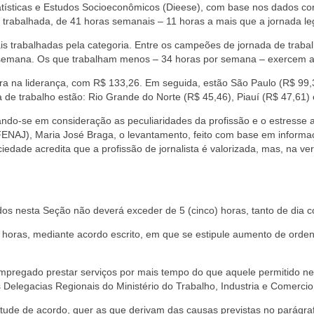
tatísticas e Estudos Socioeconômicos (Dieese), com base nos dados c
 trabalhada, de 41 horas semanais – 11 horas a mais que a jornada le
trabalhadas pela categoria. Entre os campeões de jornada de trabal
semana. Os que trabalham menos – 34 horas por semana – exercem ati
gura na liderança, com R$ 133,26. Em seguida, estão São Paulo (R$ 99,
 de trabalho estão: Rio Grande do Norte (R$ 45,46), Piauí (R$ 47,61) 
levando-se em consideração as peculiaridades da profissão e o estres
(FENAJ), Maria José Braga, o levantamento, feito com base em inform
iedade acredita que a profissão de jornalista é valorizada, mas, na verd
s nesta Seção não deverá exceder de 5 (cinco) horas, tanto de dia c
e) horas, mediante acordo escrito, em que se estipule aumento de ord
 empregado prestar serviços por mais tempo do que aquele permitido 
Delegacias Regionais do Ministério do Trabalho, Industria e Comercio,
virtude de acordo, quer as que derivam das causas previstas no parágr