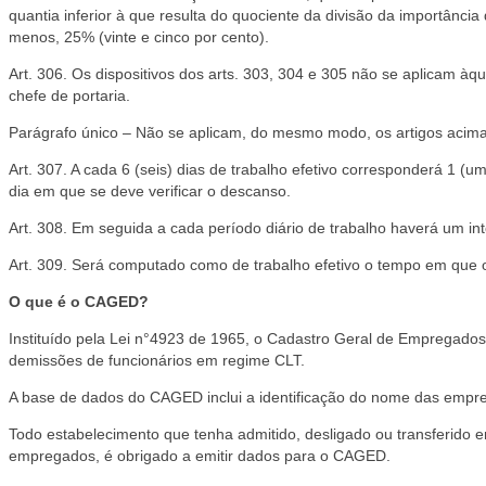
quantia inferior à que resulta do quociente da divisão da importância 
menos, 25% (vinte e cinco por cento).
Art. 306. Os dispositivos dos arts. 303, 304 e 305 não se aplicam àqu
chefe de portaria.
Parágrafo único – Não se aplicam, do mesmo modo, os artigos acima
Art. 307. A cada 6 (seis) dias de trabalho efetivo corresponderá 1 (
dia em que se deve verificar o descanso.
Art. 308. Em seguida a cada período diário de trabalho haverá um in
Art. 309. Será computado como de trabalho efetivo o tempo em que 
O que é o CAGED?
Instituído pela Lei n°4923 de 1965, o Cadastro Geral de Empregados
demissões de funcionários em regime CLT.
A base de dados do CAGED inclui a identificação do nome das emp
Todo estabelecimento que tenha admitido, desligado ou transferido 
empregados, é obrigado a emitir dados para o CAGED.