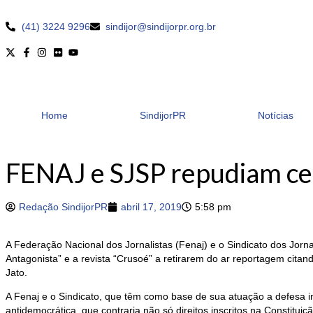
(41) 3224 9296
sindijor@sindijorpr.org.br
Home
SindijorPR
Notícias
FENAJ e SJSP repudiam ce
Redação SindijorPR
abril 17, 2019
5:58 pm
A Federação Nacional dos Jornalistas (Fenaj) e o Sindicato dos Jorn
Antagonista” e a revista “Crusoé” a retirarem do ar reportagem cita
Jato.
A Fenaj e o Sindicato, que têm como base de sua atuação a defesa in
antidemocrática, que contraria não só direitos inscritos na Constitui