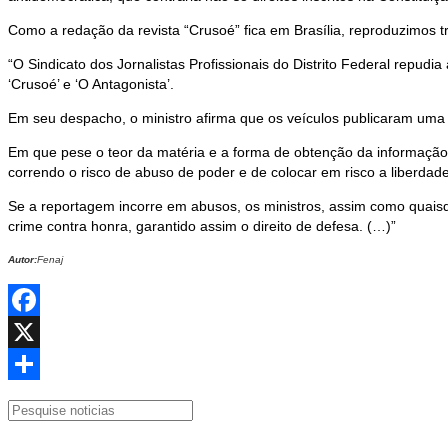
Como a redação da revista “Crusoé” fica em Brasília, reproduzimos tr
“O Sindicato dos Jornalistas Profissionais do Distrito Federal repudi
‘Crusoé’ e ‘O Antagonista’.
Em seu despacho, o ministro afirma que os veículos publicaram uma n
Em que pese o teor da matéria e a forma de obtenção da informação
correndo o risco de abuso de poder e de colocar em risco a liberda
Se a reportagem incorre em abusos, os ministros, assim como quaisq
crime contra honra, garantido assim o direito de defesa. (…)”
Autor:
Fenaj
Facebook
X
Share