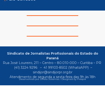
Sindicato de Jornalistas Profissionais do Estado do
Paraná
Rua José Loureiro, 211 – Centro – 80.010-000 – Curitiba – PR
(41) 3224 9296
–
41 99103-8502
(WhatsAPP) –
sindijor@sindijorpr.org.br
Atendimento de segunda a sexta-feira das 9h às 18h
Desenvolvido por Direta Sistemas /
Designed by Freepik