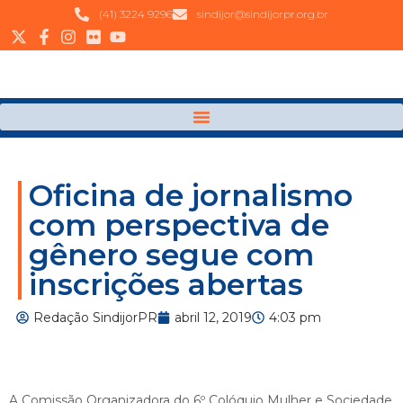
(41) 3224 9296
sindijor@sindijorpr.org.br
Oficina de jornalismo
com perspectiva de
gênero segue com
inscrições abertas
Redação SindijorPR
abril 12, 2019
4:03 pm
A Comissão Organizadora do 6º Colóquio Mulher e Sociedade