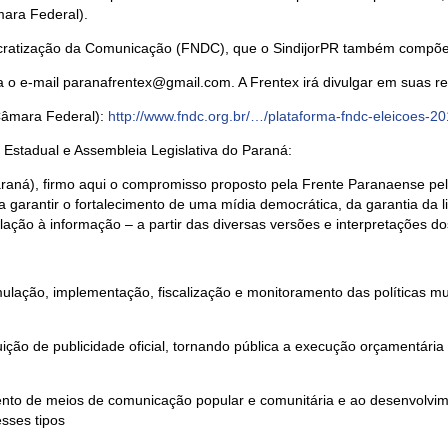
mara Federal).
mocratização da Comunicação (FNDC), que o SindijorPR também compõe
a o e-mail paranafrentex@gmail.com. A Frentex irá divulgar em suas re
Câmara Federal):
http://www.fndc.org.br/…/plataforma-fndc-eleicoes-2
 Estadual e Assembleia Legislativa do Paraná:
Paraná), firmo aqui o compromisso proposto pela Frente Paranaense p
a garantir o fortalecimento de uma mídia democrática, da garantia da 
lação à informação – a partir das diversas versões e interpretações d
lação, implementação, fiscalização e monitoramento das políticas mu
ção de publicidade oficial, tornando pública a execução orçamentária e
nto de meios de comunicação popular e comunitária e ao desenvolvimen
sses tipos