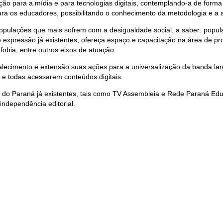
ação para a mídia e para tecnologias digitais, contemplando-a de form
ara os educadores, possibilitando o conhecimento da metodologia e a ap
opulações que mais sofrem com a desigualdade social, a saber: popula
e de expressão já existentes; ofereça espaço e capacitação na área de pr
bia, entre outros eixos de atuação.
rtalecimento e extensão suas ações para a universalização da banda 
os e todas acessarem conteúdos digitais.
 do Paraná já existentes, tais como TV Assembleia e Rede Paraná Edu
independência editorial.