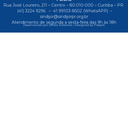
Rua José Loureiro, 211 – Centro – 80.010-000 – Curitiba – PR
(41) 3224 9296
–
41 99103-8502
(WhatsAPP) –
sindijor@sindijorpr.org.br
Atendimento de segunda a sexta-feira das 9h às 18h
Desenvolvido por Direta Sistemas /
Designed by Freepik