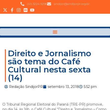
(41) 3224 9296
sindijor@sindijorpr.org.br
Direito e Jornalismo
são tema do Café
Cultural nesta sexta
(14)
Redação SindijorPR
setembro 13, 2018
5:52 pm
O Tribunal Regional Eleitoral do Paraná (TRE-PR) promove,
no dia 14, às 16h, o Café Cultural “Direito e Jornalismo – Como