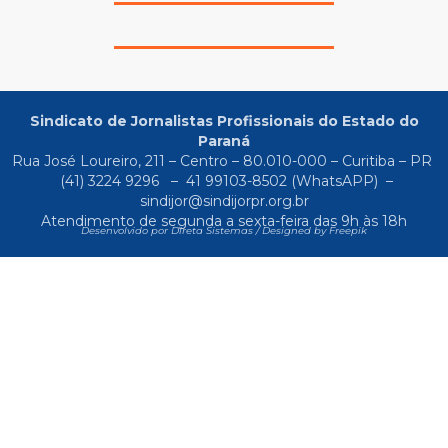
Sindicato de Jornalistas Profissionais do Estado do
Paraná
Rua José Loureiro, 211 – Centro – 80.010-000 – Curitiba – PR
(41) 3224 9296
–
41 99103-8502
(WhatsAPP) –
sindijor@sindijorpr.org.br
Atendimento de segunda a sexta-feira das 9h às 18h
Desenvolvido por Direta Sistemas /
Designed by Freepik