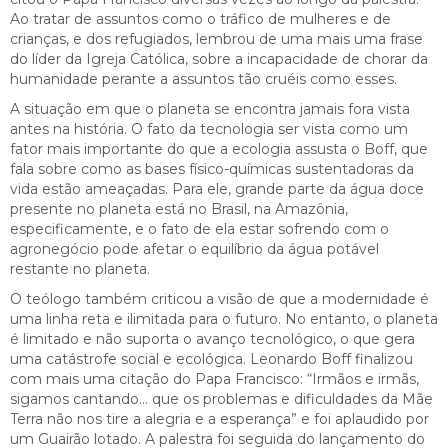
Ao tratar de assuntos como o tráfico de mulheres e de
crianças, e dos refugiados, lembrou de uma mais uma frase
do líder da Igreja Católica, sobre a incapacidade de chorar da
humanidade perante a assuntos tão cruéis como esses.
A situação em que o planeta se encontra jamais fora vista
antes na história. O fato da tecnologia ser vista como um
fator mais importante do que a ecologia assusta o Boff, que
fala sobre como as bases físico-químicas sustentadoras da
vida estão ameaçadas. Para ele, grande parte da água doce
presente no planeta está no Brasil, na Amazônia,
especificamente, e o fato de ela estar sofrendo com o
agronegócio pode afetar o equilíbrio da água potável
restante no planeta.
O teólogo também criticou a visão de que a modernidade é
uma linha reta e ilimitada para o futuro. No entanto, o planeta
é limitado e não suporta o avanço tecnológico, o que gera
uma catástrofe social e ecológica. Leonardo Boff finalizou
com mais uma citação do Papa Francisco: “Irmãos e irmãs,
sigamos cantando… que os problemas e dificuldades da Mãe
Terra não nos tire a alegria e a esperança” e foi aplaudido por
um Guairão lotado. A palestra foi seguida do lançamento do