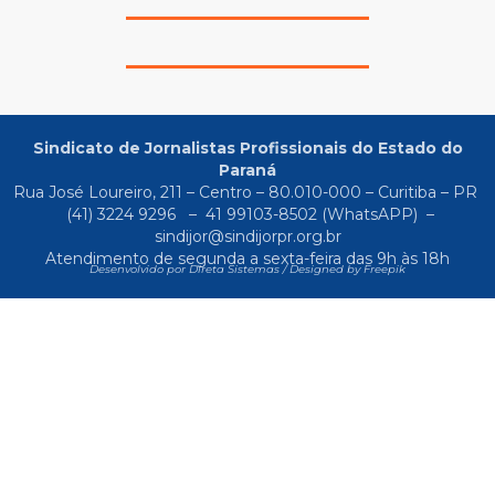
Sindicato de Jornalistas Profissionais do Estado do
Paraná
Rua José Loureiro, 211 – Centro – 80.010-000 – Curitiba – PR
(41) 3224 9296
–
41 99103-8502
(WhatsAPP) –
sindijor@sindijorpr.org.br
Atendimento de segunda a sexta-feira das 9h às 18h
Desenvolvido por Direta Sistemas /
Designed by Freepik