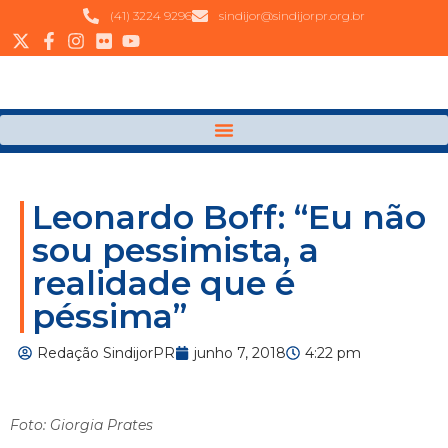
(41) 3224 9296
sindijor@sindijorpr.org.br
Leonardo Boff: “Eu não
sou pessimista, a
realidade que é
péssima”
Redação SindijorPR
junho 7, 2018
4:22 pm
Foto: Giorgia Prates