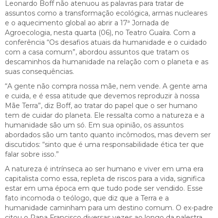
Leonardo Boff não atenuou as palavras para tratar de
assuntos como a transformação ecológica, armas nucleares
e o aquecimento global ao abrir a 17ª Jornada de
Agroecologia, nesta quarta (06), no Teatro Guaíra. Com a
conferência “Os desafios atuais da humanidade e o cuidado
com a casa comum”, abordou assuntos que tratam os
descaminhos da humanidade na relação com o planeta e as
suas consequências.
“A gente não compra nossa mãe, nem vende. A gente ama
e cuida, e é essa atitude que devemos reproduzir à nossa
Mãe Terra”, diz Boff, ao tratar do papel que o ser humano
tem de cuidar do planeta. Ele ressalta como a natureza e a
humanidade são um só. Em sua opinião, os assuntos
abordados são um tanto quanto incômodos, mas devem ser
discutidos: “sinto que é uma responsabilidade ética ter que
falar sobre isso.”
A natureza é intrínseca ao ser humano e viver em uma era
capitalista como essa, repleta de riscos para a vida, significa
estar em uma época em que tudo pode ser vendido. Esse
fato incomoda o teólogo, que diz que a Terra e a
humanidade caminham para um destino comum. O ex-padre
citou o Papa Francisco diversas vezes ao longo da palestra.