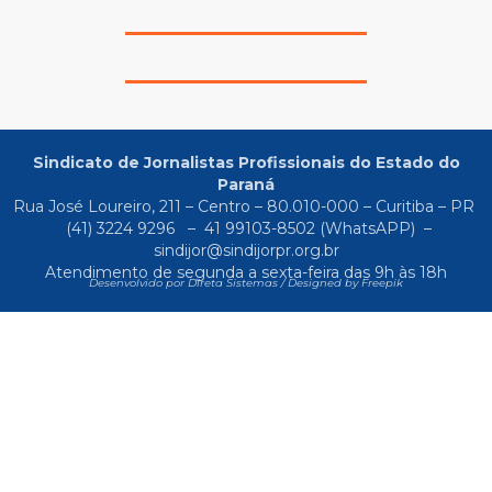
Sindicato de Jornalistas Profissionais do Estado do
Paraná
Rua José Loureiro, 211 – Centro – 80.010-000 – Curitiba – PR
(41) 3224 9296
–
41 99103-8502
(WhatsAPP) –
sindijor@sindijorpr.org.br
Atendimento de segunda a sexta-feira das 9h às 18h
Desenvolvido por Direta Sistemas /
Designed by Freepik