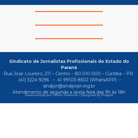
Sindicato de Jornalistas Profissionais do Estado do
Paraná
Rua José Loureiro, 211 – Centro – 80.010-000 – Curitiba – PR
(41) 3224 9296
–
41 99103-8502
(WhatsAPP) –
sindijor@sindijorpr.org.br
Atendimento de segunda a sexta-feira das 9h às 18h
Desenvolvido por Direta Sistemas /
Designed by Freepik