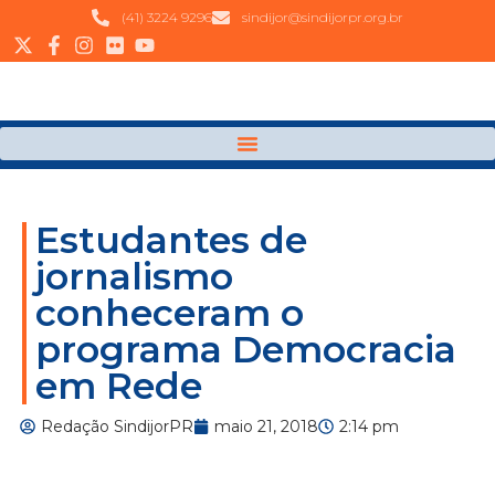
(41) 3224 9296
sindijor@sindijorpr.org.br
Estudantes de
jornalismo
conheceram o
programa Democracia
em Rede
Redação SindijorPR
maio 21, 2018
2:14 pm