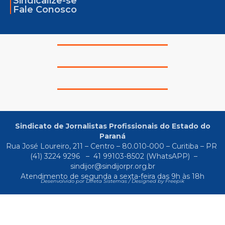
Sindicalize-se
Fale Conosco
Sindicato de Jornalistas Profissionais do Estado do
Paraná
Rua José Loureiro, 211 – Centro – 80.010-000 – Curitiba – PR
(41) 3224 9296
–
41 99103-8502
(WhatsAPP) –
sindijor@sindijorpr.org.br
Atendimento de segunda a sexta-feira das 9h às 18h
Desenvolvido por Direta Sistemas /
Designed by Freepik