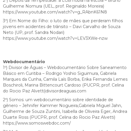
2º) Depois da Tempestade: a LGBTfobia na escola – Bruno
Guilherme Nomura (UEL, prof. Reginaldo Moreira)
https://www.youtube.com/watch?v=g_RAbnK61N8
3º) Em Nome do Filho: o luto de mães que perderam filhos
jovens em acidentes de trânsito – Davi Carvalho de Souza
Neto (UP, prof. Sandra Nodari)
https://www.youtube.com/watch?v=LEV3XWe-nzw
Webdocumentário
1º) Divisor de Águas – Webdocumentário Sobre Saneamento
Básico em Curitiba – Rodrigo Yoshio Siguimura, Gabriela
Marques da Cunha, Camila Laís Borba, Erika Fernanda Lemes
Boschiroli, Marina Bittencourt Cardoso (PUCPR, prof. Celina
do Rocio Paz Alvetti)divisordeaguas.com
2º) Somos: um webdocumentário sobre identidade de
gênero – Jehnifer Kammer Nogueira,
Gabriela Miguel Jahn,
Guilherme de Souza Zuntini, Isabella de Oliveira Eger, Andrea
Duarte Ross (PUCPR, prof. Celina do Rocio Paz Alvetti)
https://www.somoswebdoc.com/