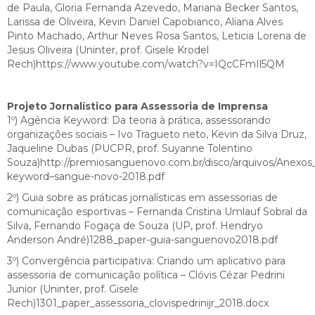
de Paula, Gloria Fernanda Azevedo, Mariana Becker Santos,
Larissa de Oliveira, Kevin Daniel Capobianco, Aliana Alves
Pinto Machado, Arthur Neves Rosa Santos, Leticia Lorena de
Jesus Oliveira (Uninter, prof. Gisele Krodel
Rech)https://www.youtube.com/watch?v=IQcCFmIl5QM
Projeto Jornalístico para Assessoria de Imprensa
1º) Agência Keyword: Da teoria à prática, assessorando
organizações sociais – Ivo Tragueto neto, Kevin da Silva Druz,
Jaqueline Dubas (PUCPR, prof. Suyanne Tolentino
Souza)http://premiosanguenovo.com.br/disco/arquivos/Anexos
keyword–sangue-novo-2018.pdf
2º) Guia sobre as práticas jornalísticas em assessorias de
comunicação esportivas – Fernanda Cristina Umlauf Sobral da
Silva, Fernando Fogaça de Souza (UP, prof. Hendryo
Anderson André)1288_paper-guia-sanguenovo2018.pdf
3º) Convergência participativa: Criando um aplicativo para
assessoria de comunicação política – Clóvis Cézar Pedrini
Junior (Uninter, prof. Gisele
Rech)1301_paper_assessoria_clovispedrinijr_2018.docx