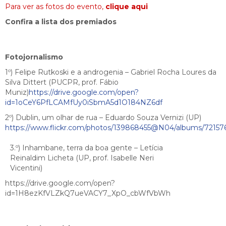
Para ver as fotos do evento,
clique aqui
Confira a lista dos premiados
Fotojornalismo
1º) Felipe Rutkoski e a androgenia – Gabriel Rocha Loures da
Silva Dittert (PUCPR, prof. Fábio
Muniz)
https://drive.google.com/open?
id=1oCeY6PfLCAMfUy0iSbmA5d1O184NZ6df
2º) Dublin, um olhar de rua – Eduardo Souza Vernizi (UP)
https://www.flickr.com/photos/139868455@N04/albums/7215
3.º) Inhambane, terra da boa gente – Letícia
Reinaldim Licheta (UP, prof. Isabelle Neri
Vicentini)
https://drive.google.com/open?
id=1H8ezKfVLZkQ7ueVACY7_XpO_cbWfVbWh