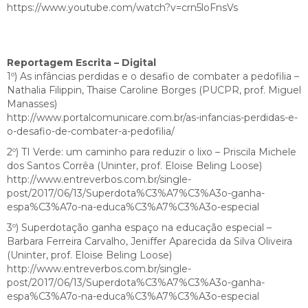
https://www.youtube.com/watch?v=crn5loFnsVs
Reportagem Escrita – Digital
1º) As infâncias perdidas e o desafio de combater a pedofilia –
Nathalia Filippin, Thaise Caroline Borges (PUCPR, prof. Miguel
Manasses)
http://www.portalcomunicare.com.br/as-infancias-perdidas-e-
o-desafio-de-combater-a-pedofilia/
2º) TI Verde: um caminho para reduzir o lixo – Priscila Michele
dos Santos Corrêa (Uninter, prof. Eloise Beling Loose)
http://www.entreverbos.com.br/single-
post/2017/06/13/Superdota%C3%A7%C3%A3o-ganha-
espa%C3%A7o-na-educa%C3%A7%C3%A3o-especial
3º) Superdotação ganha espaço na educação especial –
Barbara Ferreira Carvalho, Jeniffer Aparecida da Silva Oliveira
(Uninter, prof. Eloise Beling Loose)
http://www.entreverbos.com.br/single-
post/2017/06/13/Superdota%C3%A7%C3%A3o-ganha-
espa%C3%A7o-na-educa%C3%A7%C3%A3o-especial