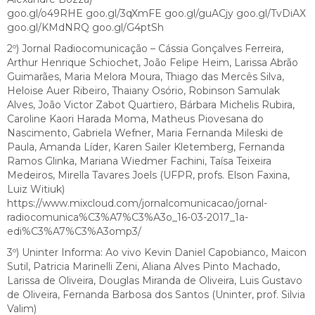
goo.gl/o49RHE goo.gl/3qXmFE goo.gl/guACjy goo.gl/TvDiAX
goo.gl/KMdNRQ goo.gl/G4ptSh
2º) Jornal Radiocomunicação – Cássia Gonçalves Ferreira,
Arthur Henrique Schiochet, João Felipe Heim, Larissa Abrão
Guimarães, Maria Melora Moura, Thiago das Mercês Silva,
Heloise Auer Ribeiro, Thaiany Osório, Robinson Samulak
Alves, João Victor Zabot Quartiero, Bárbara Michelis Rubira,
Caroline Kaori Harada Moma, Matheus Piovesana do
Nascimento, Gabriela Wefner, Maria Fernanda Mileski de
Paula, Amanda Líder, Karen Sailer Kletemberg, Fernanda
Ramos Glinka, Mariana Wiedmer Fachini, Taísa Teixeira
Medeiros, Mirella Tavares Joels (UFPR, profs. Elson Faxina,
Luiz Witiuk)
https://www.mixcloud.com/jornalcomunicacao/jornal-
radiocomunica%C3%A7%C3%A3o_16-03-2017_1a-
edi%C3%A7%C3%A3omp3/
3º) Uninter Informa: Ao vivo Kevin Daniel Capobianco, Maicon
Sutil, Patricia Marinelli Zeni, Aliana Alves Pinto Machado,
Larissa de Oliveira, Douglas Miranda de Oliveira, Luis Gustavo
de Oliveira, Fernanda Barbosa dos Santos (Uninter, prof. Silvia
Valim)