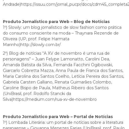
Andrade)https://issuu.com/jornal_pucpr/docs/cdm45_completa
Produto Jornalístico para Web – Blog de Notícias
1º) Slowly: um blog jornalístico de slow fashion como prática
do consumo consciente na moda – Thaynara Rezende de
Oliveira (UP, prof. Felipe Harmata
Marinho)http://slowly.com.br/
2º) Blog de notícias “A XV de novembro é uma rua de
personagens” – Juan Felype Lamonatto, Carolini Dea,
Amanda Batista da Silva, Fernanda Facchini Ogibowski,
Giarcarlo Cobretta Mazza, Anna Paula de Franca dos Santos,
Maria Carolina dos Santos Coelho, Letícia Pereira dos Santos,
Gabriela Carsten Galliano, Renata Guimarães Colombo,
Caroline Bispo de Paula, Matheus Ribeiro dos Santos
(UniBrasil, prof. Rodolfo Stancki da
Silva)https://medium.com/rua-xv-de-novembro
Produto Jornalístico para Web – Portal de Notícias
1º) Lombada Literária: um portal de notícias sobre a literatura
paranaense – Giovanna Menezes Farias (UniBrasil, prof. Paulo