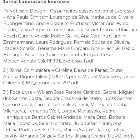
Jornal Laboratório Impresso
1º) Notícia e Design – Os primeiros passos do jornal Expresso
– Ana Paula Cimitam Lourenço da Silva, Matheus de Oliveira
Buongermino, André Cordeiro Frutuoso, Victor Andrey do
Prado, Fábio Augusto Forni Carvalho, Geziel Thomas, Ubirajara
Pesch Garbin, Priscila Pollon Galina, Ana Carolina Giannini
Zimmermann, Laura Rodrigues, Pamela Souza de Oliveira,
Izabela Scorsin, Renatha Maria Giordani, Rita Hilachuk, Pablo
Henrique Aqsenen (Unicentro, profs. Edgard Cesar
Melech,Renata Caleffi)981_expresso-1.pdf
2º) Jornal Comunicare – Caroline Deina de Farias, Bruno
Afonso Rignoi Talevi (PUCPR, profs. Miguel Manasses, Renan
Colombo)982_comunicare-293.pdf
3º) Foca Livre – William José Ferreira Clarindo, Gabriel Miguel
dos Santos Costa, Debora Chacarski de Mello, Lucas Santos
Carmo Cabral, Camila Pacholok Zanardi, Millena da Cunha
Villanueva, Fernanda Wolf, Lorena Panassolo, Pedro
Henrique de Barros Gabriel Andrade, Maíra Orso, Barbara
Maria Popadiuk, Saori Honorato, Julio César Prado, Ana
Letícia Rodrigues Istschuk, Marina Santos Daum, Letícia
Dovhy, Amanda Graziely Santos, Jéssica Gradin (UEPG, profs.