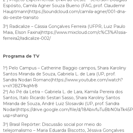
Espósito, Camila Agner Souza Bueno (FAG, prof. Claudemir
Hauptmann)https://soundcloud.com/camila-agner/001-dna-
do-oeste-transito
3º) Radicalize – Cássia Gonçalves Ferreira (UFPR, Luiz Paulo
Maia, Elson Faxina)https://www.mixcloud.com/c%C3%A1ssia-
ferreira2/radicalize-002/
Programa de TV
1º) Pelo Campus – Catherine Baggio campos, Shara Karoliny
Santos Miranda de Souza, Gabriela L. de Lara (UP, prof.
Sandra Nodari Romano)https://www.youtube.com/watch?
v=xYJBZPkqMr8
2º) Ao Pé da Letra – Gabriela L. de Lara, Kamila Pereira dos
Santos, Italo Ricardo Sestari Sasso, Shara Karoliny Santos
Miranda de Souza, André Luiz Slosavski (UP, prof. Sandra
Nodari)https://drive.google.com/file/d/18AbivfuTuBbN0laT
usp=sharing
3º) Brasil Repórter: Discussão social por meio do
telejornalismo – Maria Eduarda Biscotto, Jéssiva Gonçalves