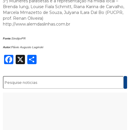
3º) Mulheres paratletas e a representação na mídia local –
Brenda Iung, Louise Fiala Schmitt, Riana Karina de Carvalho,
Marcela Mmazetto de Souza, Julyana lLara Dal Bo (PUCPR,
prof. Renan Oliveira)
http://www.alemdaslinhas.com.br
Fonte:
SindijorPR
Autor:
Flávio Augusto Laginski
Facebook
X
Share