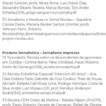
Maciel (Uninter, profs. Nívea Bona, Luis Otávio Dias,
Alexandro Ribeiro Teixeira, Márcia Boroski, Toni André
Scharlau)1295_artigo-sangue-novo-jornalt.pdf
3º) Jornalismo e literatura no Jornal Nicolau – Jaqueline
Correia Deina, Mariana Becker Santos (Uninter, profs.
Jeferson Ferro, Roberto
Nicolato)http://premiosanguenovo.com.br/disco/arquivos/Ane
projeto-nicolau.doc
Produto Jornalístico – Jornalismo Impresso
1º) Tomodachi: Revista sobre os descendentes de japoneses
em Curitiba – Cinthia Namy Takei (UniBrasil, Paulo Roberto
Freire de Camargo)1066_revista-tomodachi.pdf
2º) Revista Entrelinha: Especial “Intercom 40 Anos” – Ana
Clara Gobbes Faria, Gabrielle da Cruz Cordovi, Thais de Sousa
Abicalaf, Rafaela Calil Mussi Lima, Rodrigo Henrique Costa da
Silva, André Luiz Moraes (UP, prof. Hendryo Anderson
André)1343_entrelinha-versao-final.pdf
3º) Revista CDM Corpo da Matéria – Natalia Filippin (PUCPR,
profs. Paulo Roberto Ferreira de Camargo, Rafael de Oliveira