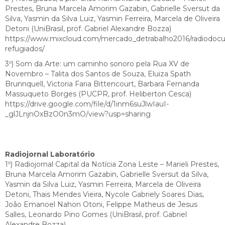
Prestes, Bruna Marcela Amorim Gazabin, Gabrielle Sversut da
Silva, Yasmin da Silva Luiz, Yasmin Ferreira, Marcela de Oliveira
Detoni (UniBrasil, prof. Gabriel Alexandre Bozza)
https://www.mixcloud.com/mercado_detrabalho2016/radiodo
refugiados/
3º) Som da Arte: um caminho sonoro pela Rua XV de
Novembro – Talita dos Santos de Souza, Eluiza Spath
Brunnquell, Victoria Faria Bittencourt, Barbara Fernanda
Massuqueto Borges (PUCPR, prof. Heliberton Cesca)
https://drive.google.com/file/d/1inm6suJlwIauI-
_glJLnjnOxBzO0n3mO/view?usp=sharing
Radiojornal Laboratório
1º) Radiojornal Capital da Notícia Zona Leste – Marieli Prestes,
Bruna Marcela Amorim Gazabin, Gabrielle Sversut da Silva,
Yasmin da Silva Luiz, Yasmin Ferreira, Marcela de Oliveira
Detoni, Thais Mendes Vieira, Nycole Gabriely Soares Dias,
João Emanoel Nahon Otoni, Felippe Matheus de Jesus
Salles, Leonardo Pino Gomes (UniBrasil, prof. Gabriel
Alexandre Bozza)