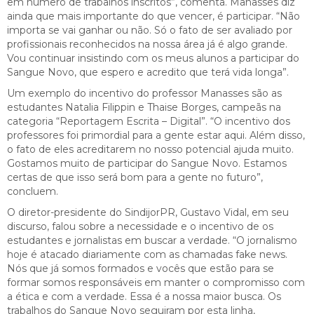
em número de trabalhos inscritos”, comenta. Manasses diz
ainda que mais importante do que vencer, é participar. “Não
importa se vai ganhar ou não. Só o fato de ser avaliado por
profissionais reconhecidos na nossa área já é algo grande.
Vou continuar insistindo com os meus alunos a participar do
Sangue Novo, que espero e acredito que terá vida longa”.
Um exemplo do incentivo do professor Manasses são as
estudantes Natalia Filippin e Thaise Borges, campeãs na
categoria “Reportagem Escrita – Digital”. “O incentivo dos
professores foi primordial para a gente estar aqui. Além disso,
o fato de eles acreditarem no nosso potencial ajuda muito.
Gostamos muito de participar do Sangue Novo. Estamos
certas de que isso será bom para a gente no futuro”,
concluem.
O diretor-presidente do SindijorPR, Gustavo Vidal, em seu
discurso, falou sobre a necessidade e o incentivo de os
estudantes e jornalistas em buscar a verdade. “O jornalismo
hoje é atacado diariamente com as chamadas fake news.
Nós que já somos formados e vocês que estão para se
formar somos responsáveis em manter o compromisso com
a ética e com a verdade. Essa é a nossa maior busca. Os
trabalhos do Sangue Novo seguiram por esta linha,