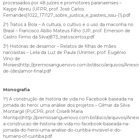
processados por 48 juízes e promotores paranaenses –
Kaype Abreu (UFPR, prof. José Carlos
Fernandes)1022_171127_sobre_justica_e_pasteis_issu-(1).pdf
2º) Tratos à Bola – A cultura, o cultivo e o uso da maconha no
Brasil – Francisco Abílio Mateus Filho (UP, prof. Emerson de
Castro Firmo da Silva)873_tratoscertos.pdf
3º) Histórias de desamor – Relatos de filhas de mães
narcisistas – Leila da Luz de Paula (Uninter, prof. Eugênio
Vinci de
Moraes)http://premiosanguenovo.com.br/disco/arquivos/Anexos
de-(des)amor-final.pdf
Monografia
1º) A construção de história de vida no Facebook baseada na
jornada do herói: uma análise dos projetos – Gilmar da Silva
Montargil (PUCPR, prof. Criselli Maria
Montipó)http://premiosanguenovo.com.br/disco/arquivos/Anex
a-construcao-de-historia-de-vida-no-facebook-baseada-na-
jornada-do-heroi-uma-analise-do-curitiba-invisivel-e-do-
humans-of-curitiba.pdf