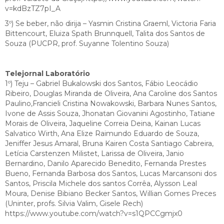
v=kdBzTZ7pI_A
3º) Se beber, não dirija – Yasmin Cristina Graeml, Victoria Faria
Bittencourt, Eluiza Spath Brunnquell, Talita dos Santos de
Souza (PUCPR, prof. Suyanne Tolentino Souza)
Telejornal Laboratório
1º) Teju – Gabriel Bukalowski dos Santos, Fábio Leocádio
Ribeiro, Douglas Miranda de Oliveira,
Ana Caroline dos Santos
Paulino,Francieli Cristina Nowakowski, Barbara Nunes Santos,
Ivone de Assis Souza, Jhonatan Giovanini Agostinho, Tatiane
Morais de Oliveira, Jaqueline Correia Deina, Kainan Lucas
Salvatico Wirth, Ana Elize Raimundo Eduardo de Souza,
Jeniffer Jesus Amaral, Bruna Kairen Costa Santiago Cabreira,
Letícia Carstenzen Milistet, Larissa de Oliveira, Janio
Bernardino, Danilo Aparecido Benedito, Fernanda Prestes
Bueno, Fernanda Barbosa dos Santos, Lucas Marcansoni dos
Santos, Priscila Michele dos santos Corrêa, Alysson Leal
Moura, Denise Bibiano Becker Santos, Willian Gomes Preces
(Uninter, profs. Silvia Valim, Gisele Rech)
https://www.youtube.com/watch?v=s1QPCCgmjx0