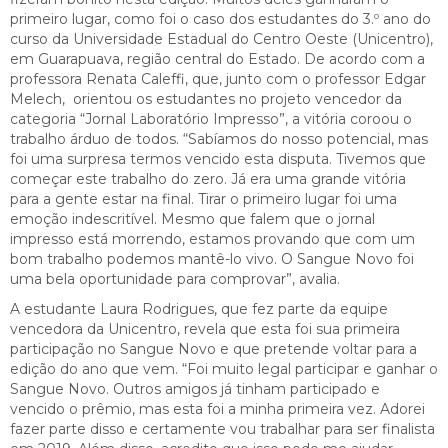
primeiro lugar, como foi o caso dos estudantes do 3.º ano do
curso da Universidade Estadual do Centro Oeste (Unicentro),
em Guarapuava, região central do Estado. De acordo com a
professora Renata Caleffi, que, junto com o professor Edgar
Melech, orientou os estudantes no projeto vencedor da
categoria “Jornal Laboratório Impresso”, a vitória coroou o
trabalho árduo de todos. “Sabíamos do nosso potencial, mas
foi uma surpresa termos vencido esta disputa. Tivemos que
começar este trabalho do zero. Já era uma grande vitória
para a gente estar na final. Tirar o primeiro lugar foi uma
emoção indescritível. Mesmo que falem que o jornal
impresso está morrendo, estamos provando que com um
bom trabalho podemos mantê-lo vivo. O Sangue Novo foi
uma bela oportunidade para comprovar”, avalia.
A estudante Laura Rodrigues, que fez parte da equipe
vencedora da Unicentro, revela que esta foi sua primeira
participação no Sangue Novo e que pretende voltar para a
edição do ano que vem. “Foi muito legal participar e ganhar o
Sangue Novo. Outros amigos já tinham participado e
vencido o prêmio, mas esta foi a minha primeira vez. Adorei
fazer parte disso e certamente vou trabalhar para ser finalista