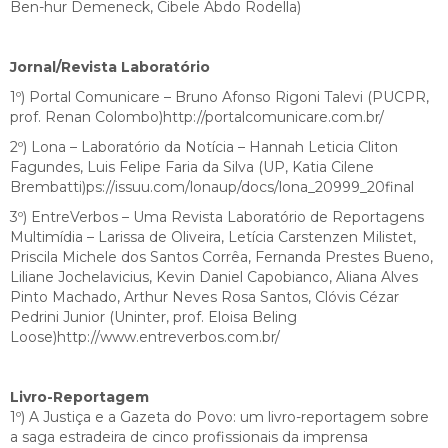
Ben-hur Demeneck, Cibele Abdo Rodella)
Jornal/Revista Laboratório
1º) Portal Comunicare – Bruno Afonso Rigoni Talevi (PUCPR,
prof. Renan Colombo)http://portalcomunicare.com.br/
2º) Lona – Laboratório da Notícia – Hannah Leticia Cliton
Fagundes, Luis Felipe Faria da Silva (UP, Katia Cilene
Brembatti)ps://issuu.com/lonaup/docs/lona_20999_20final
3º) EntreVerbos – Uma Revista Laboratório de Reportagens
Multimídia – Larissa de Oliveira, Letícia Carstenzen Milistet,
Priscila Michele dos Santos Corrêa, Fernanda Prestes Bueno,
Liliane Jochelavicius, Kevin Daniel Capobianco, Aliana Alves
Pinto Machado, Arthur Neves Rosa Santos, Clóvis Cézar
Pedrini Junior (Uninter, prof. Eloisa Beling
Loose)http://www.entreverbos.com.br/
Livro-Reportagem
1º) A Justiça e a Gazeta do Povo: um livro-reportagem sobre
a saga estradeira de cinco profissionais da imprensa