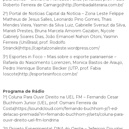
Roberto Ferreira de Camargo)http://lombadaliteraria.com.br/
2º) Portal de Notícias Capital da Notícia – Zona Leste Felippe
Matheus de Jesus Salles, Leonardo Pino Gomes, Thais
Mendes Vieira, Yasmin da Silva Luiz, Gabrielle Sversut da Silva,
Marieli Prestes, Bruna Marcela Amorim Gazabin, Nycole
Gabriely Soares Dias, João Emanoel Nahon Otoni, Yasmin
Ferreira (UniBrasil, prof. Rodolfo
Strancki)https://capitalzonaleste.wordpress.com/
3º) Esportes in Foco – Mais sobre o esporte paranaense –
Rafaela do Nascimento Lorenzen, Monica Bastos de Araujo,
Pedro Henrique Bonato Becker (UTP, prof. Fabia
Ioscote)http://esportesinfoco.com.br/
Programa de Rádio
1º) Coluna Para Ouvir Direito na UEL FM – Fernando Cesar
Buchhorn Junior (UEL, prof. Osmani Ferreira da
Costa)https://soundcloud.com/fernando-buchhorn-jr/1-ed-
delacao-premiada?in=fernando-buchhorn-jr/sets/coluna-para-
ouvir-direito-uel-fm-londrina
2º) Projeto Experimental: DNA do Oeste – Jeferson Douglas