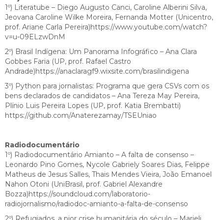
1º) Literatube – Diego Augusto Canci, Caroline Alberini Silva,
Jeovana Caroline Wilke Moreira, Fernanda Motter (Unicentro,
prof. Ariane Carla Pereira)https://www.youtube.com/watch?
v=u-09ELzwDnM
2º) Brasil Indígena: Um Panorama Infográfico – Ana Clara
Gobbes Faria (UP, prof. Rafael Castro
Andrade)https://anaclaragf9.wixsite.com/brasilindigena
3º) Python para jornalistas: Programa que gera CSVs com os
bens declarados de candidatos – Ana Tereza May Pereira,
Plínio Luis Pereira Lopes (UP, prof. Katia Brembatti)
https://github.com/Anaterezamay/TSEUniao
Radiodocumentário
1º) Radiodocumentário Amianto – A falta de consenso –
Leonardo Pino Gomes, Nycole Gabriely Soares Dias, Felippe
Matheus de Jesus Salles, Thais Mendes Vieira, João Emanoel
Nahon Otoni (UniBrasil, prof. Gabriel Alexandre
Bozza)https://soundcloud.com/laboratorio-
radiojornalismo/radiodoc-amianto-a-falta-de-consenso
2º) Refugiados, a pior crise humanitária do século – Marieli