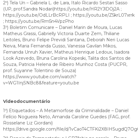
2º) Tela Un – Gabriela L. de Lara, Italo Ricardo Sestari Sasso
(UP, prof.Sandra Nodari)https://youtu.be/HR2YJlDOj2A ;
https://youtu.be/OdLLrBcRPLI ; https://youtu.be/Z5krL07xrrk
; https://youtu.be/Rm5n4VpzPho
3º) Boletim Comunicare – Daniel Marin de Moura, Lucas
Matheus Grassi, Gabrielly Victoria Duarte Zem, Thiliane
Leitoles, Bruno Felipe Previdi Santana, Deborah Neri Lucas
Neiva, Maria Fernanda Gusso, Vanessa Gavilan Mikos,
Fernanda Unruh Xavier, Matheus Henrique Ledoux, Isadora
Look Azevedo, Bruna Carolina Kopeski, Talita dos Santos de
Souza, Patricia Helena de Ribeiro Munhoz Costa (PUCPR,
prof. Suyanne Tolentino de Souza)
https://www.youtube.com/watch?
v=WG1InjSNBc8&feature=youtu.be
Videodocumentário
1º) Etiquetados – A Metamorfose da Criminalidade – Daniel
Felício Nogueira Neto, Amanda Caroline Guedes (FAG, prof.
Rosselane Liz Giordani)
https://drive.google.com/file/d/1vCaoT4CTFKi2X8IHSugdQ7Og