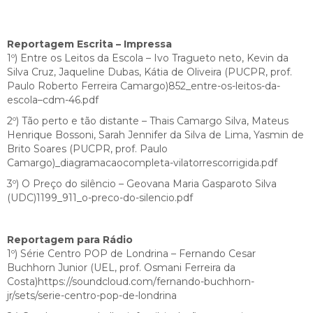
Reportagem Escrita – Impressa
1º) Entre os Leitos da Escola – Ivo Tragueto neto, Kevin da
Silva Cruz, Jaqueline Dubas, Kátia de Oliveira (PUCPR, prof.
Paulo Roberto Ferreira Camargo)852_entre-os-leitos-da-
escola–cdm-46.pdf
2º) Tão perto e tão distante – Thais Camargo Silva, Mateus
Henrique Bossoni, Sarah Jennifer da Silva de Lima, Yasmin de
Brito Soares (PUCPR, prof. Paulo
Camargo)_diagramacaocompleta-vilatorrescorrigida.pdf
3º) O Preço do silêncio – Geovana Maria Gasparoto Silva
(UDC)1199_911_o-preco-do-silencio.pdf
Reportagem para Rádio
1º) Série Centro POP de Londrina – Fernando Cesar
Buchhorn Junior (UEL, prof. Osmani Ferreira da
Costa)https://soundcloud.com/fernando-buchhorn-
jr/sets/serie-centro-pop-de-londrina