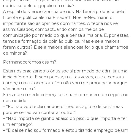
notícia só pelo oligopólio da mídia?
A espiral do silêncio zomba de nós. Na teoria proposta pela
filósofa e política alemã Elisabeth Noelle-Neumann o
importante são as opiniões dominantes. A teoria nos vê
assim: Calados, compactuando com os meios de
comunicação por medo do que pensa a maioria. E, por estes,
temos a formação da opinião pública. Mas e se a maioria
forem outros? E se a maioria silenciosa for o que chamamos
de minoria?
Permaneceremos assim?
Estamos enraizando o ônus social por medo de admitir uma
ideia diferente. E sem pensar, muitas vezes, que a censura
começa na autocensura. “Eu não vou me pronunciar porque
vão rir de mim.”
E eis que o medo começa a se transformar em um egoísmo
desmedido.
– “Eu não vou reclamar que o meu estágio é de seis horas
porque senão vão contratar outro!”
– “Não importa se ganho abaixo do piso, o que importa é ter
um emprego”.
– “E daí se não sou formado e estou tirando emprego de um