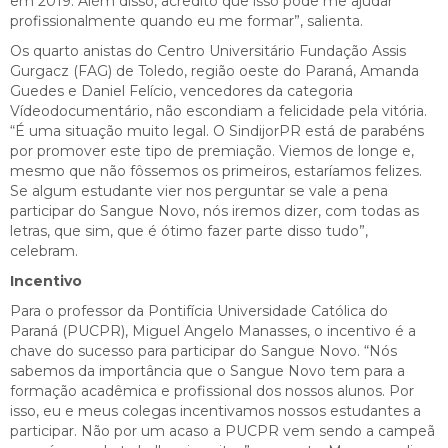
em 2019. Além disso, acredito que isso pode me ajudar
profissionalmente quando eu me formar”, salienta.
Os quarto anistas do Centro Universitário Fundação Assis
Gurgacz (FAG) de Toledo, região oeste do Paraná, Amanda
Guedes e Daniel Felício, vencedores da categoria
Vídeodocumentário, não escondiam a felicidade pela vitória.
“É uma situação muito legal. O SindijorPR está de parabéns
por promover este tipo de premiação. Viemos de longe e,
mesmo que não fôssemos os primeiros, estaríamos felizes.
Se algum estudante vier nos perguntar se vale a pena
participar do Sangue Novo, nós iremos dizer, com todas as
letras, que sim, que é ótimo fazer parte disso tudo”,
celebram.
Incentivo
Para o professor da Pontifícia Universidade Católica do
Paraná (PUCPR), Miguel Angelo Manasses, o incentivo é a
chave do sucesso para participar do Sangue Novo. “Nós
sabemos da importância que o Sangue Novo tem para a
formação acadêmica e profissional dos nossos alunos. Por
isso, eu e meus colegas incentivamos nossos estudantes a
participar. Não por um acaso a PUCPR vem sendo a campeã