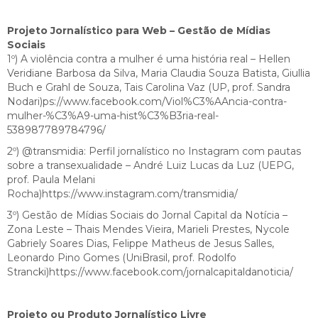
Projeto Jornalístico para Web – Gestão de Mídias
Sociais
1º) A violência contra a mulher é uma história real – Hellen
Veridiane Barbosa da Silva, Maria Claudia Souza Batista, Giullia
Buch e Grahl de Souza, Tais Carolina Vaz (UP, prof. Sandra
Nodari)ps://www.facebook.com/Viol%C3%AAncia-contra-
mulher-%C3%A9-uma-hist%C3%B3ria-real-
538987789784796/
2º) @transmidia: Perfil jornalístico no Instagram com pautas
sobre a transexualidade – André Luiz Lucas da Luz (UEPG,
prof. Paula Melani
Rocha)https://www.instagram.com/transmidia/
3º) Gestão de Mídias Sociais do Jornal Capital da Notícia –
Zona Leste – Thais Mendes Vieira, Marieli Prestes, Nycole
Gabriely Soares Dias, Felippe Matheus de Jesus Salles,
Leonardo Pino Gomes (UniBrasil, prof. Rodolfo
Strancki)https://www.facebook.com/jornalcapitaldanoticia/
Projeto ou Produto Jornalístico Livre