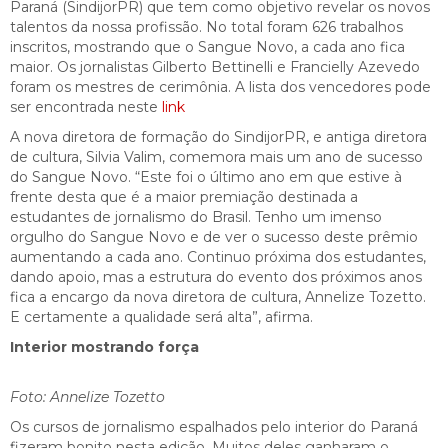
Paraná (SindijorPR) que tem como objetivo revelar os novos
talentos da nossa profissão. No total foram 626 trabalhos
inscritos, mostrando que o Sangue Novo, a cada ano fica
maior. Os jornalistas Gilberto Bettinelli e Francielly Azevedo
foram os mestres de cerimônia. A lista dos vencedores pode
ser encontrada neste
link
A nova diretora de formação do SindijorPR, e antiga diretora
de cultura, Silvia Valim, comemora mais um ano de sucesso
do Sangue Novo. “Este foi o último ano em que estive à
frente desta que é a maior premiação destinada a
estudantes de jornalismo do Brasil. Tenho um imenso
orgulho do Sangue Novo e de ver o sucesso deste prêmio
aumentando a cada ano. Continuo próxima dos estudantes,
dando apoio, mas a estrutura do evento dos próximos anos
fica a encargo da nova diretora de cultura, Annelize Tozetto.
E certamente a qualidade será alta”, afirma.
Interior mostrando força
Foto: Annelize Tozetto
Os cursos de jornalismo espalhados pelo interior do Paraná
fizeram bonito nesta edição. Muitos deles ganharam o