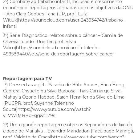
2º) Combate ao trabalho infantil, inclusão e crescimento
econômico: reportagens alinhadas com os objetivos da ONU
– Ana Clara Gobbes Faria (UP, prof. Luiz
Witiuk)https://soundcloud.com/user-243934742/trabalho-
infantil
3º) Série Diagnóstico: relatos sobre o câncer – Camila de
Oliveira Toledo (Uninter, prof. Silvia
Valim)https://soundcloud.com/camila-toledo-
499589440/sets/serie-de-reportagem-sobre-cancer
Reportagem para TV
1º) Dressed as a girl – Yasmin de Brito Soares, Erica Hong
Cabrera, Cristielle da Silva Barbosa, Thais Camargo Silva,
Mahayla Ozorio Haddad, Sarah Hennifer da Silva de Lima
(PUCPR, prof. Suyanne Tolentino
Souza)https://www.youtube.com/watch?
v=VWIMBBcFsjg&t=79s
2º) Uma grande reportagem sobre os Separadores de lixo da
cidade de Marialva – Evandro Mandadori (Faculdade Maringá,
prof. Valdete da Graça)https://www.youtube.com/watch?