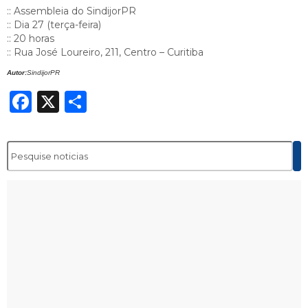
:: Assembleia do SindijorPR
:: Dia 27 (terça-feira)
:: 20 horas
:: Rua José Loureiro, 211, Centro – Curitiba
Autor:
SindijorPR
Facebook
X
Share