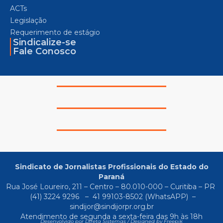
ACTs
Legislação
Requerimento de estágio
Sindicalize-se
Fale Conosco
Sindicato de Jornalistas Profissionais do Estado do
Paraná
Rua José Loureiro, 211 – Centro – 80.010-000 – Curitiba – PR
(41) 3224 9296
–
41 99103-8502
(WhatsAPP) –
sindijor@sindijorpr.org.br
Atendimento de segunda a sexta-feira das 9h às 18h
Desenvolvido por Direta Sistemas /
Designed by Freepik