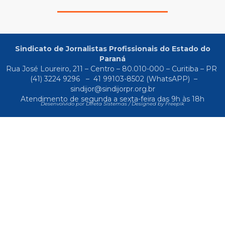
Sindicato de Jornalistas Profissionais do Estado do
Paraná
Rua José Loureiro, 211 – Centro – 80.010-000 – Curitiba – PR
(41) 3224 9296
–
41 99103-8502
(WhatsAPP) –
sindijor@sindijorpr.org.br
Atendimento de segunda a sexta-feira das 9h às 18h
Desenvolvido por Direta Sistemas /
Designed by Freepik