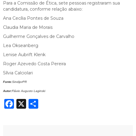
Para a Comissão de Ética, sete pessoas registraram sua
candidatura, conforme relação abaixo:
Ana Cecília Pontes de Souza
Claudia Maria de Morais
Guilherme Gonçalves de Carvalho
Lea Okseanberg
Lenise Aubrift Klenk
Roger Azevedo Costa Pereira
Sílvia Calciolari
Fonte:
SindijorPR
Autor:
Flávio Augusto Laginski
Facebook
X
Share