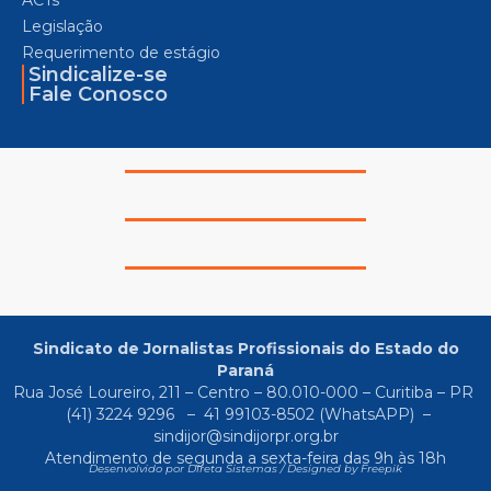
Legislação
Requerimento de estágio
Sindicalize-se
Fale Conosco
Sindicato de Jornalistas Profissionais do Estado do
Paraná
Rua José Loureiro, 211 – Centro – 80.010-000 – Curitiba – PR
(41) 3224 9296
–
41 99103-8502
(WhatsAPP) –
sindijor@sindijorpr.org.br
Atendimento de segunda a sexta-feira das 9h às 18h
Desenvolvido por Direta Sistemas /
Designed by Freepik