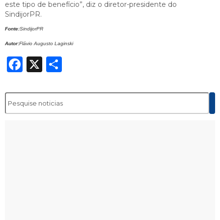
este tipo de benefício”, diz o diretor-presidente do
SindijorPR.
Fonte:
SindijorPR
Autor:
Flávio Augusto Laginski
Facebook
X
Share