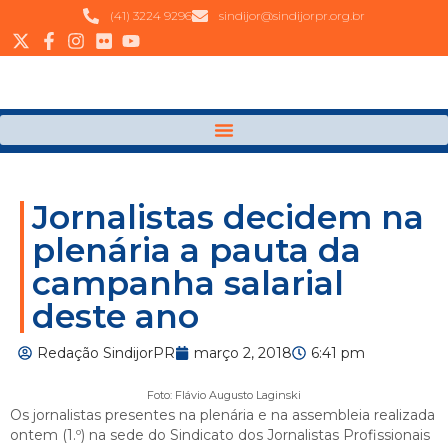
(41) 3224 9296
sindijor@sindijorpr.org.br
Jornalistas decidem na
plenária a pauta da
campanha salarial
deste ano
Redação SindijorPR
março 2, 2018
6:41 pm
Foto: Flávio Augusto Laginski
Os jornalistas presentes na plenária e na assembleia realizada
ontem (1.º) na sede do Sindicato dos Jornalistas Profissionais