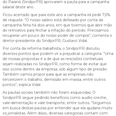
do Paraná (SindijorPR) aprovaram a pauta para a campanha
salarial deste ano.
Ficou acertado que para este ano a campanha irá pedir 7,5%
de reajuste. “O nosso salário está defasado por conta da
campanha feita há dois anos, em que tivemos que abrir mão
do retroativo para fechar a inflação do período. Precisamos
recuperar um pouco do nosso poder de compra”, comenta o
diretor-presidente do SindijorPR, Gustavo Vidal.
Por conta da reforma trabalhista, o SindijorPR discutiu
diversos pontos que podem vir a prejudicar a categoria. “Uma
de nossas propostas é a de que as rescisões contratuais
sejam realizadas no SindijorPR, como forma de evitar que
isso ocorra dentro da empresa, sob algum tipo de pressão.
Também vamos propor para que as empresas não
terceirizem o trabalho, demissão em massa, entre outros
pontos”, explica Vidal.
As pautas sociais também não foram esquecidas. O
SindijorPR segue pedindo benefícios como auxílio-creche,
vale-alimentação e vale-transporte, entre outros. “Seguimos
em busca destas pautas por entender que ela ajudaria muito
os jornalistas. Além disso, diversas categorias contam com