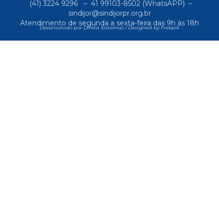
(41) 3224 9296
–
41 99103-8502
(WhatsAPP) –
sindijor@sindijorpr.org.br
Atendimento de segunda a sexta-feira das 9h às 18h
Desenvolvido por Direta Sistemas /
Designed by Freepik