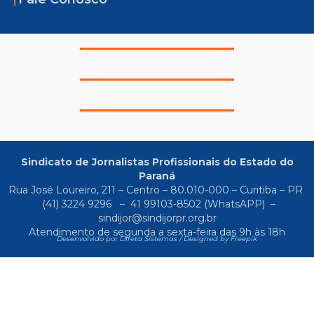
Sindicato de Jornalistas Profissionais do Estado do
Paraná
Rua José Loureiro, 211 – Centro – 80.010-000 – Curitiba – PR
(41) 3224 9296
–
41 99103-8502
(WhatsAPP) –
sindijor@sindijorpr.org.br
Atendimento de segunda a sexta-feira das 9h às 18h
Desenvolvido por Direta Sistemas /
Designed by Freepik