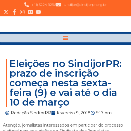
(41) 3224 9296
sindijor@sindijorpr.org.br
Eleições no SindijorPR:
prazo de inscrição
começa nesta sexta-
feira (9) e vai até o dia
10 de março
Redação SindijorPR
fevereiro 9, 2018
5:17 pm
Atenção, jornalistas interessados em participar do processo
eleitoral para as eleições do Sindicato dos Jornalistas