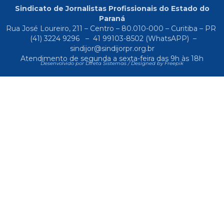
Sindicato de Jornalistas Profissionais do Estado do
Paraná
Rua José Loureiro, 211 – Centro – 80.010-000 – Curitiba – PR
(41) 3224 9296
–
41 99103-8502
(WhatsAPP) –
sindijor@sindijorpr.org.br
Atendimento de segunda a sexta-feira das 9h às 18h
Desenvolvido por Direta Sistemas /
Designed by Freepik