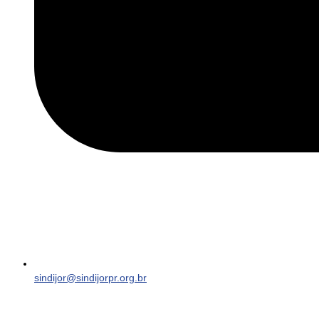
sindijor@sindijorpr.org.br