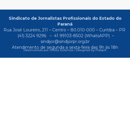
Sindicato de Jornalistas Profissionais do Estado do
Paraná
Rua José Loureiro, 211 – Centro – 80.010-000 – Curitiba – PR
(41) 3224 9296
–
41 99103-8502
(WhatsAPP) –
sindijor@sindijorpr.org.br
Atendimento de segunda a sexta-feira das 9h às 18h
Desenvolvido por Direta Sistemas /
Designed by Freepik