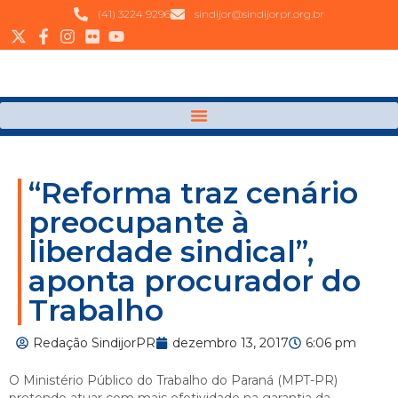
(41) 3224 9296
sindijor@sindijorpr.org.br
“Reforma traz cenário
preocupante à
liberdade sindical”,
aponta procurador do
Trabalho
Redação SindijorPR
dezembro 13, 2017
6:06 pm
O Ministério Público do Trabalho do Paraná (MPT-PR)
pretende atuar com mais efetividade na garantia da