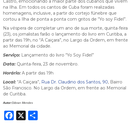
Castro, emocionando a maior parte dos cubanos que vivem
na Ilha. Em todos os cantos de Cuba foram realizadas
homenagens, inclusive, a partir do cortejo fúnebre que
cortou a Ilha de ponta a ponta com gritos de “Yo soy Fidel”.
Na véspera de completar um ano de sua morte, quinta-feira
(23), os jornalistas farão o lançamento do livro em Curitiba, a
partir das 19h, no “A Caiçara”, no Largo da Ordem, em frente
ao Memorial da cidade.
Serviço:
Lançamento do livro “Yo Soy Fidel”
Data:
Quinta-feira, 23 de novembro.
Horário:
A partir das 19h
Local:
“A Caiçara”,
Rua Dr. Claudino dos Santos, 90
, Bairro
São Francisco. No Largo da Ordem, em frente ao Memorial
de Curitiba.
Autor:
Gibran Mendes
Facebook
X
Share