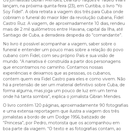
lançam, na próxima quinta-feira (23), em Curitiba, o livro “Yo
Soy Fidel”. A obra retrata a viagem dos três para Cuba onde
cobriram o funeral do maior líder da revolução cubana, Fidel
Castro Ruz. A viagem, de aproximadamente 10 dias, rendeu
mais de 2 mil quilômetros entre Havana, capital da Ilha, até
Santiago de Cuba, a derradeira despedia do “comandante”.
No livro é possível acompanhar a viagem, saber sobre o
funeral e entender um pouco mais sobre a relação do povo
cubano com Fidel, com seu próprio País e sua visão de
mundo. “A narrativa é construída a partir dos personagens
que encontramos no caminho. Contamos nossas
experiências e deixamos que as pessoas, os cubanos,
contem quem era Fidel Castro para eles e como vivem. Não
há a pretensão de ser um material definitivo sobre Cuba, de
forma alguma, mas joga um pouco de luz em um tema
onde há tanta sombra”, explica o jornalista Gibran Mendes.
O livro contém 120 páginas, aproximadamente 90 fotografias
e uma extensa reportagem que ilustra a viagem dos três
jornalistas a bordo de um Dodge 1956, batizado de
“Princesa”, por Pedro, motorista que os acompanhou em
boa parte da viagem. “O texto e as fotografias contam, ao