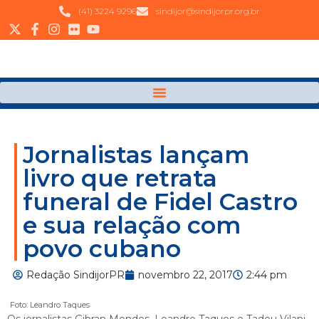
(41) 3224 9296
sindijor@sindijorpr.org.br
Jornalistas lançam
livro que retrata
funeral de Fidel Castro
e sua relação com
povo cubano
Redação SindijorPR
novembro 22, 2017
2:44 pm
Foto: Leandro Taques
Os jornalistas Gibran Mendes, Leandro Taques e Tadeu Vilani