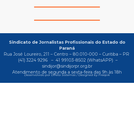
Sindicato de Jornalistas Profissionais do Estado do
Paraná
Rua José Loureiro, 211 – Centro – 80.010-000 – Curitiba – PR
(41) 3224 9296
–
41 99103-8502
(WhatsAPP) –
sindijor@sindijorpr.org.br
Atendimento de segunda a sexta-feira das 9h às 18h
Desenvolvido por Direta Sistemas /
Designed by Freepik