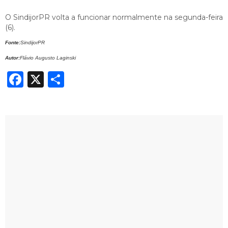
O SindijorPR volta a funcionar normalmente na segunda-feira
(6).
Fonte:
SindijorPR
Autor:
Flávio Augusto Laginski
Facebook
X
Share