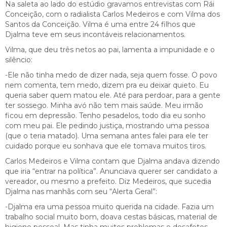
Na saleta ao lado do estúdio gravamos entrevistas com Rái
Conceição, com o radialista Carlos Medeiros e com Vilma dos
Santos da Conceição. Vilma é uma entre 24 filhos que
Djalma teve em seus incontáveis relacionamentos.
Vilma, que deu três netos ao pai, lamenta a impunidade e o
silêncio:
-Ele não tinha medo de dizer nada, seja quem fosse. O povo
nem comenta, tem medo, dizem pra eu deixar quieto. Eu
queria saber quem matou ele. Até para perdoar, para a gente
ter sossego. Minha avó não tem mais saúde. Meu irmão
ficou em depressão. Tenho pesadelos, todo dia eu sonho
com meu pai. Ele pedindo justiça, mostrando uma pessoa
(que o teria matado). Uma semana antes falei para ele ter
cuidado porque eu sonhava que ele tomava muitos tiros.
Carlos Medeiros e Vilma contam que Djalma andava dizendo
que iria “entrar na política”. Anunciava querer ser candidato a
vereador, ou mesmo a prefeito. Diz Medeiros, que sucedia
Djalma nas manhãs com seu “Alerta Geral”:
-Djalma era uma pessoa muito querida na cidade. Fazia um
trabalho social muito bom, doava cestas básicas, material de
higiene pessoal. Mas tinha muitos problemas e desafetos.