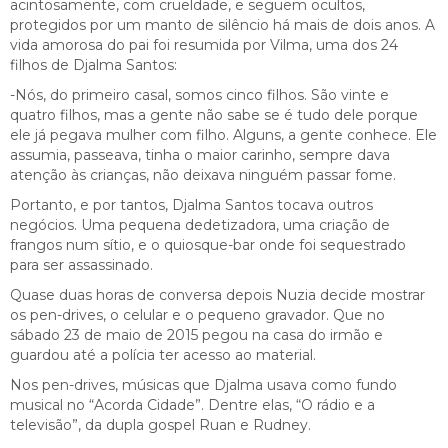
acintosamente, com crueldade, e seguem ocultos,
protegidos por um manto de silêncio há mais de dois anos. A
vida amorosa do pai foi resumida por Vilma, uma dos 24
filhos de Djalma Santos:
-Nós, do primeiro casal, somos cinco filhos. São vinte e
quatro filhos, mas a gente não sabe se é tudo dele porque
ele já pegava mulher com filho. Alguns, a gente conhece. Ele
assumia, passeava, tinha o maior carinho, sempre dava
atenção às crianças, não deixava ninguém passar fome.
Portanto, e por tantos, Djalma Santos tocava outros
negócios. Uma pequena dedetizadora, uma criação de
frangos num sítio, e o quiosque-bar onde foi sequestrado
para ser assassinado.
Quase duas horas de conversa depois Nuzia decide mostrar
os pen-drives, o celular e o pequeno gravador. Que no
sábado 23 de maio de 2015 pegou na casa do irmão e
guardou até a polícia ter acesso ao material.
Nos pen-drives, músicas que Djalma usava como fundo
musical no “Acorda Cidade”. Dentre elas, “O rádio e a
televisão”, da dupla gospel Ruan e Rudney.