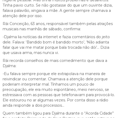
Tinha pavio curto. Se não gostasse do que um ouvinte dizia,
falava palavrão, xingava a mãe. A gente sempre chamava a
atenção dele por isso.
Rái Conceição, 63 anos, responsável também pelas atrações
musicais nas manhãs de sábado, confirma:
-Djalma lia notícias da internet e fazia comentários do jeito
dele. Falava: ‘Bandido bom é bandido morto’, ‘Não adianta
falar que vai me matar porque bala trocada não dói’… Dizia
que usava arma, mas nunca vi.
Rái recorda conselhos de mais comedimento que dava a
Djalma:
-Eu falava sempre porque ele extrapolava na maneira de
reivindicar ou comentar. Chamava a atenção dele porque
poderiam interpretar mal. Tínhamos um pouco de
preocupação, ele era muito espontâneo, meio nervoso, se
estressava com as pessoas que telefonavam para provocá-lo.
Ele estourou no ar algumas vezes. Por conta disso a rádio
ainda responde a dois processos…
Quem também ligou para Djalma durante o “Acorda Cidade”