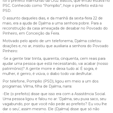
foi o prefeito Raimundo da Cruz Bastos, que então estava no
PSC. Conhecido como “Pompílio”, hoje o prefeito está no
PSD.
O assunto daqueles dias, e da manhã da sexta-feira 22 de
maio, era a ajuda de Djalma a uma senhora pobre. Para a
reconstrução da casa ameaçada de desabar no Povoado do
Pinheiro, em Conceição da Feira.
Motivado pelo apelo de um telefonema, Djalma coletou
doações e, no ar, insistiu que auxiliaria a senhora do Povoado
Pinheiro:
-Se a gente tirar trinta, quarenta, cinquenta, cem reais para
ajudar uma pessoa que está necessitando, vai acabar (nosso
patrimônio)? A gente morre e deixa tudo aí. É sogra, é
mulher, é genro, é viúva, o diabo todo vai desfrutar.
Por telefone, Pompílio (PSD), ligou em meio a um dos
programas. Vilma, filha de Djalma, narra:
-Ele (o prefeito) disse que isso era com a Assistência Social.
Uma pessoa ligou e falou no ar: ‘Djalma, seu puxa saco, seu
vagabundo, por que você não pede ao prefeito? Eu vou lhe
dar o seu’, assim mesmo. Ele (Djalma) disse que só não