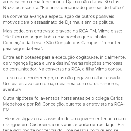
ameaça com uma funcionária: Djalma não duraria 30 dias.
Nuzia acrescenta: “Ele tinha denunciado pessoas do tráfico”.
Na conversa avança a especulação de outros possíveis
motivos para o assassinato de Djalma, além da política.
Mais cedo, em entrevista gravada na RCA-FM, Vilma disse:
“Ele falou no ar que tinha uma bomba que ia abalar
Conceição da Feira e São Gonçalo dos Campos. Prometeu
para segunda-feira”.
Entre as hipóteses para a execução cogitou-se, inicialmente,
de vingança ligada a uma das inúmeras relações amorosas
do comunicador. Na conversa na RCA, a filha Vilma contou:
-…era muito mulherengo, mas não pegava mulher casada.
Um dia estava com uma, meia hora com outra, namoros,
aventura…
Outra hipótese foi aventada horas antes pelo colega Carlos
Medeiros e por Rái Conceição, durante a entrevista na RCA-
FM:
-Ele investigava o assassinato de uma jovem enterrada num
mangue em Cachoeira, a uns quinze quilômetros daqui. Ela
teria sido morta por ter traído uma pessoa com quem se