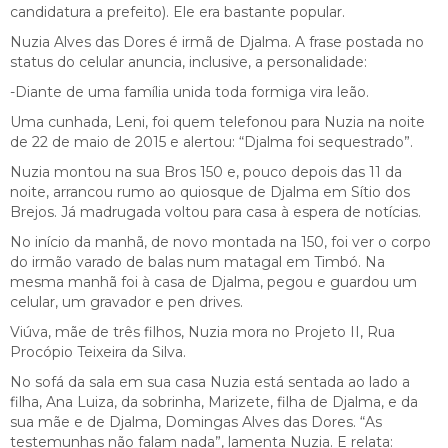
candidatura a prefeito). Ele era bastante popular.
Nuzia Alves das Dores é irmã de Djalma. A frase postada no
status do celular anuncia, inclusive, a personalidade:
-Diante de uma família unida toda formiga vira leão.
Uma cunhada, Leni, foi quem telefonou para Nuzia na noite
de 22 de maio de 2015 e alertou: “Djalma foi sequestrado”.
Nuzia montou na sua Bros 150 e, pouco depois das 11 da
noite, arrancou rumo ao quiosque de Djalma em Sítio dos
Brejos. Já madrugada voltou para casa à espera de notícias.
No início da manhã, de novo montada na 150, foi ver o corpo
do irmão varado de balas num matagal em Timbó. Na
mesma manhã foi à casa de Djalma, pegou e guardou um
celular, um gravador e pen drives.
Viúva, mãe de três filhos, Nuzia mora no Projeto II, Rua
Procópio Teixeira da Silva.
No sofá da sala em sua casa Nuzia está sentada ao lado a
filha, Ana Luiza, da sobrinha, Marizete, filha de Djalma, e da
sua mãe e de Djalma, Domingas Alves das Dores. “As
testemunhas não falam nada”, lamenta Nuzia. E relata: