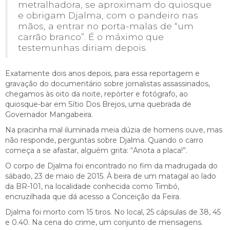
metralhadora, se aproximam do quiosque
e obrigam Djalma, com o pandeiro nas
mãos, a entrar no porta-malas de “um
carrão branco”. É o máximo que
testemunhas diriam depois.
Exatamente dois anos depois, para essa reportagem e
gravação do documentário sobre jornalistas assassinados,
chegamos às oito da noite, repórter e fotógrafo, ao
quiosque-bar em Sítio Dos Brejos, uma quebrada de
Governador Mangabeira.
Na pracinha mal iluminada meia dúzia de homens ouve, mas
não responde, perguntas sobre Djalma. Quando o carro
começa a se afastar, alguém grita: “Anota a placa!”.
O corpo de Djalma foi encontrado no fim da madrugada do
sábado, 23 de maio de 2015. À beira de um matagal ao lado
da BR-101, na localidade conhecida como Timbó,
encruzilhada que dá acesso a Conceição da Feira.
Djalma foi morto com 15 tiros. No local, 25 cápsulas de 38, 45
e 0.40. Na cena do crime, um conjunto de mensagens.