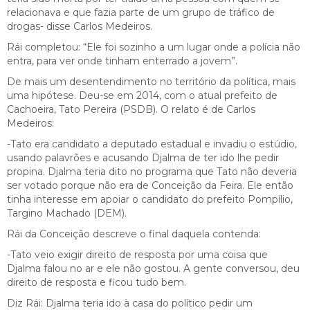
relacionava e que fazia parte de um grupo de tráfico de
drogas- disse Carlos Medeiros.
Rái completou: “Ele foi sozinho a um lugar onde a polícia não
entra, para ver onde tinham enterrado a jovem”.
De mais um desentendimento no território da política, mais
uma hipótese. Deu-se em 2014, com o atual prefeito de
Cachoeira, Tato Pereira (PSDB). O relato é de Carlos
Medeiros:
-Tato era candidato a deputado estadual e invadiu o estúdio,
usando palavrões e acusando Djalma de ter ido lhe pedir
propina. Djalma teria dito no programa que Tato não deveria
ser votado porque não era de Conceição da Feira. Ele então
tinha interesse em apoiar o candidato do prefeito Pompílio,
Targino Machado (DEM).
Rái da Conceição descreve o final daquela contenda:
-Tato veio exigir direito de resposta por uma coisa que
Djalma falou no ar e ele não gostou. A gente conversou, deu
direito de resposta e ficou tudo bem.
Diz Rái: Djalma teria ido à casa do político pedir um