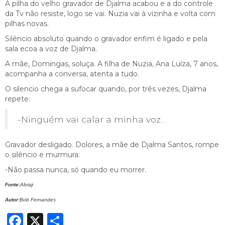
A pilha do velho gravador de Djalma acabou e a do controle
da Tv não resiste, logo se vai. Nuzia vai à vizinha e volta com
pilhas novas.
Silêncio absoluto quando o gravador enfim é ligado e pela
sala ecoa a voz de Djalma.
A mãe, Domingas, soluça. A filha de Nuzia, Ana Luíza, 7 anos,
acompanha a conversa, atenta a tudo.
O silencio chega a sufocar quando, por três vezes, Djalma
repete:
-Ninguém vai calar a minha voz…
Gravador desligado. Dolores, a mãe de Djalma Santos, rompe
o silêncio e murmura:
-Não passa nunca, só quando eu morrer.
Fonte:
Abraji
Autor:
Bob Fernandes
Facebook
X
Share