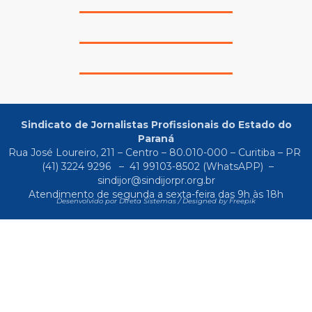
Sindicato de Jornalistas Profissionais do Estado do
Paraná
Rua José Loureiro, 211 – Centro – 80.010-000 – Curitiba – PR
(41) 3224 9296
–
41 99103-8502
(WhatsAPP) –
sindijor@sindijorpr.org.br
Atendimento de segunda a sexta-feira das 9h às 18h
Desenvolvido por Direta Sistemas /
Designed by Freepik