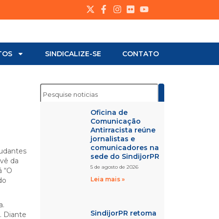
TOS
SINDICALIZE-SE
CONTATO
Oficina de
Comunicação
Antirracista reúne
jornalistas e
comunicadores na
tudantes
sede do SindijorPR
evê da
5 de agosto de 2026
á “O
Leia mais »
do
a.
SindijorPR retoma
. Diante