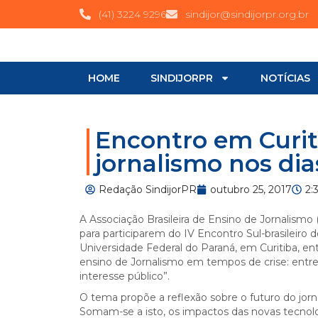
(41) 3224 9296
sindijor@sindijorpr.org.br
HOME
SINDIJORPR
NOTÍCIAS
Encontro em Curit
jornalismo nos dia
Redação SindijorPR
outubro 25, 2017
2:
A Associação Brasileira de Ensino de Jornalismo 
para participarem do IV Encontro Sul-brasileiro
Universidade Federal do Paraná, em Curitiba, en
ensino de Jornalismo em tempos de crise: entre 
interesse público”.
O tema propõe a reflexão sobre o futuro do jorn
Somam-se a isto, os impactos das novas tecnolog