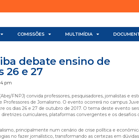
COMISSÕES
MULTIMÍDIA
DOCUMEN
iba debate ensino de
s 26 e 27
34 pm
(Abej/FNPJ) convida professores, pesquisadores, jornalistas e es
 de Professores de Jornalismo. O evento ocorrerá no campus Juv
tre os dias 26 e 27 de outubro de 2017. O tema deste evento ser
diretrizes curriculares, plataformas convergentes e os desafios 
alismo, principalmente num cenário de crise política e econômic
ias no fazer jornalístico, transformando as certezas em dúvidas