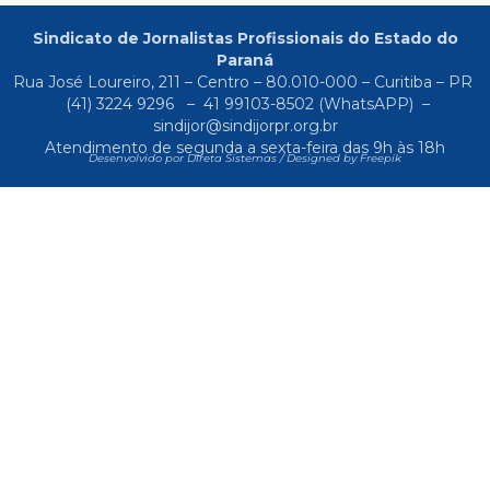
Sindicato de Jornalistas Profissionais do Estado do
Paraná
Rua José Loureiro, 211 – Centro – 80.010-000 – Curitiba – PR
(41) 3224 9296
–
41 99103-8502
(WhatsAPP) –
sindijor@sindijorpr.org.br
Atendimento de segunda a sexta-feira das 9h às 18h
Desenvolvido por Direta Sistemas /
Designed by Freepik