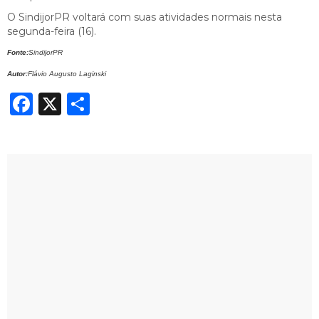
O SindijorPR voltará com suas atividades normais nesta
segunda-feira (16).
Fonte:
SindijorPR
Autor:
Flávio Augusto Laginski
Facebook
X
Share