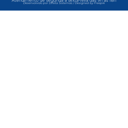
Atendimento de segunda a sexta-feira das 9h às 18h
Desenvolvido por Direta Sistemas /
Designed by Freepik