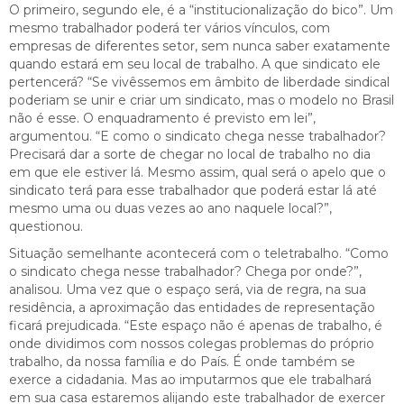
O primeiro, segundo ele, é a “institucionalização do bico”. Um
mesmo trabalhador poderá ter vários vínculos, com
empresas de diferentes setor, sem nunca saber exatamente
quando estará em seu local de trabalho. A que sindicato ele
pertencerá? “Se vivêssemos em âmbito de liberdade sindical
poderiam se unir e criar um sindicato, mas o modelo no Brasil
não é esse. O enquadramento é previsto em lei”,
argumentou. “E como o sindicato chega nesse trabalhador?
Precisará dar a sorte de chegar no local de trabalho no dia
em que ele estiver lá. Mesmo assim, qual será o apelo que o
sindicato terá para esse trabalhador que poderá estar lá até
mesmo uma ou duas vezes ao ano naquele local?”,
questionou.
Situação semelhante acontecerá com o teletrabalho. “Como
o sindicato chega nesse trabalhador? Chega por onde?”,
analisou. Uma vez que o espaço será, via de regra, na sua
residência, a aproximação das entidades de representação
ficará prejudicada. “Este espaço não é apenas de trabalho, é
onde dividimos com nossos colegas problemas do próprio
trabalho, da nossa família e do País. É onde também se
exerce a cidadania. Mas ao imputarmos que ele trabalhará
em sua casa estaremos alijando este trabalhador de exercer