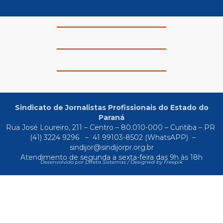
Sindicato de Jornalistas Profissionais do Estado do
Paraná
Rua José Loureiro, 211 – Centro – 80.010-000 – Curitiba – PR
(41) 3224 9296
–
41 99103-8502
(WhatsAPP) –
sindijor@sindijorpr.org.br
Atendimento de segunda a sexta-feira das 9h às 18h
Desenvolvido por Direta Sistemas /
Designed by Freepik