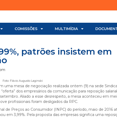
COMISSÕES
MULTIMÍDIA
DOCUMEN
,99%, patrões insistem em
ão
 pm
Foto: Flávio Augusto Laginski
Em uma mesa de negociação realizada ontem (9) na sede Sindic
 a “oferta” dos empresários da comunicação para reposição salarial
m setembro. Aliado a esse desrespeito, a mesa aconteceu em mei
Nove profissionais foram desligados da RPC.
nal de Preços ao Consumidor (INPC) do período, maio de 2016 at
fechou em 3,99%. Pela proposta das empresas significa uma reposi