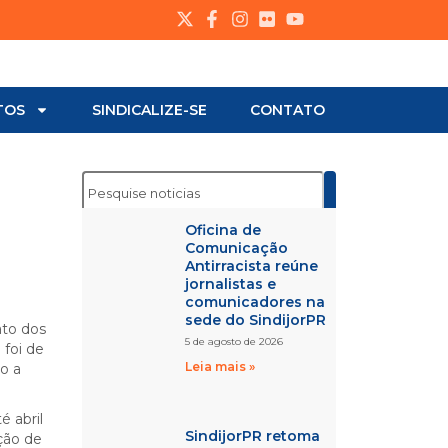
TOS
SINDICALIZE-SE
CONTATO
Oficina de
Comunicação
Antirracista reúne
jornalistas e
comunicadores na
sede do SindijorPR
ato dos
5 de agosto de 2026
 foi de
Leia mais »
o a
é abril
SindijorPR retoma
ção de