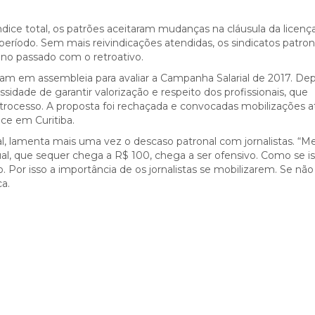
ndice total, os patrões aceitaram mudanças na cláusula da licenç
período. Sem mais reivindicações atendidas, os sindicatos patron
ano passado com o retroativo.
ram em assembleia para avaliar a Campanha Salarial de 2017. De
sidade de garantir valorização e respeito dos profissionais, que
cesso. A proposta foi rechaçada e convocadas mobilizações at
ce em Curitiba.
dal, lamenta mais uma vez o descaso patronal com jornalistas. “
ual, que sequer chega a R$ 100, chega a ser ofensivo. Como se i
Por isso a importância de os jornalistas se mobilizarem. Se não
a.