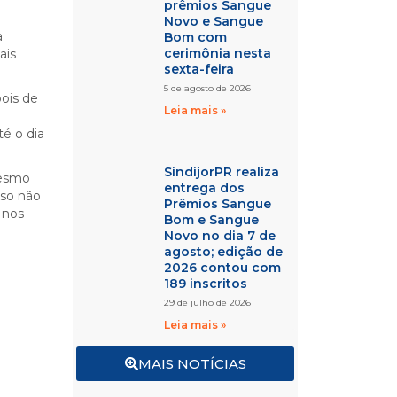
prêmios Sangue
Novo e Sangue
a
Bom com
cerimônia nesta
ais
sexta-feira
5 de agosto de 2026
pois de
Leia mais »
é o dia
SindijorPR realiza
Mesmo
entrega dos
sso não
Prêmios Sangue
 nos
Bom e Sangue
Novo no dia 7 de
agosto; edição de
2026 contou com
189 inscritos
29 de julho de 2026
Leia mais »
MAIS NOTÍCIAS