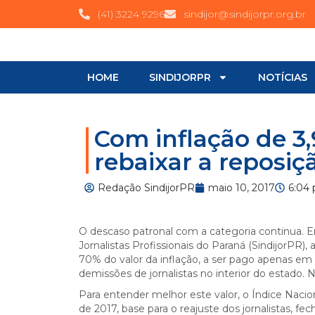
(41) 3224 9296
sindijor@sindijorpr.org.br
HOME
SINDIJORPR
NOTÍCIAS
Com inflação de 3
rebaixar a reposiç
Redação SindijorPR
maio 10, 2017
6:04
O descaso patronal com a categoria continua. 
Jornalistas Profissionais do Paraná (SindijorPR),
70% do valor da inflação, a ser pago apenas e
demissões de jornalistas no interior do estado. 
Para entender melhor este valor, o Índice Nacio
de 2017, base para o reajuste dos jornalistas, 