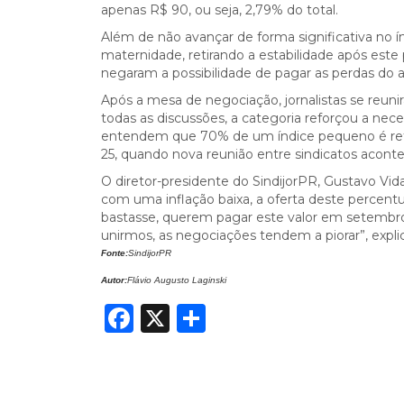
apenas R$ 90, ou seja, 2,79% do total.
Além de não avançar de forma significativa no í
maternidade, retirando a estabilidade após este 
negaram a possibilidade de pagar as perdas do 
Após a mesa de negociação, jornalistas se reuni
todas as discussões, a categoria reforçou a neces
entendem que 70% de um índice pequeno é retro
25, quando nova reunião entre sindicatos aconte
O diretor-presidente do SindijorPR, Gustavo Vi
com uma inflação baixa, a oferta deste percent
bastasse, querem pagar este valor em setembro. 
unirmos, as negociações tendem a piorar”, explic
Fonte:
SindijorPR
Autor:
Flávio Augusto Laginski
Facebook
X
Share