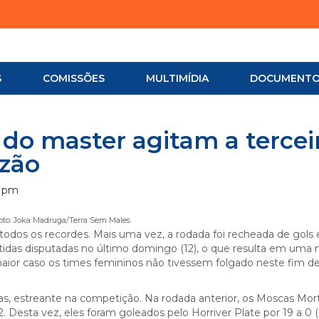
S
COMISSÕES
MULTIMÍDIA
DOCUMENT
 do master agitam a tercei
rzão
7 pm
oto: Joka Madruga/Terra Sem Males
todos os recordes. Mais uma vez, a rodada foi recheada de gols 
artidas disputadas no último domingo (12), o que resulta em uma
maior caso os times femininos não tivessem folgado neste fim d
as, estreante na competição. Na rodada anterior, os Moscas Mort
. Desta vez, eles foram goleados pelo Horriver Plate por 19 a 0 (p