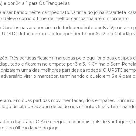
o) e por 24 a 1 para Os Tranqueiras.
 a ser batido neste campeonato. O time do jornalista/atleta Kás
ndo o Relevo como o time de melhor campanha até o momento.
e Garotos passou por cima do Independente por 8 a 2, mesmo p
o UPSTC. Jotão derrotou o Independente por 6 a 2 e o Catadão 
rzão. Três partidas ficaram marcadas pelo equilíbrio das equipes 
 disputado e ficaram no empate por 3 a 3. K-Chima e Sem Panel
gonizaram uma das melhores partidas da rodada. O UPSTC semp
o adversário virar o marcador, terminando o duelo em 6 a 4 para 
vieram. Em duas partidas movimentadas, dois empates. Primeiro
Jogo difícil, que acabou decidido nos minutos finais, terminand
rtida disputada. O Ace chegou a abrir dois gols de vantagem, m
rou no último lance do jogo.