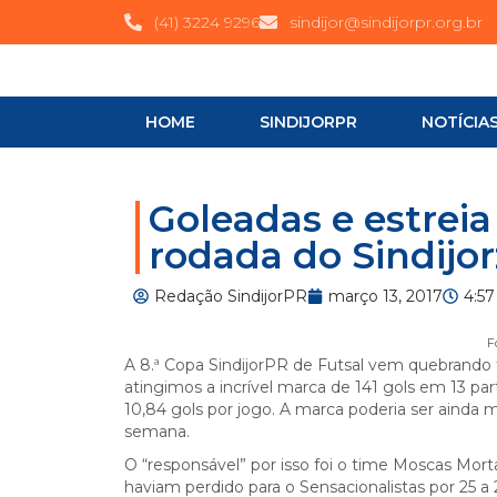
(41) 3224 9296
sindijor@sindijorpr.org.br
HOME
SINDIJORPR
NOTÍCIA
Goleadas e estreia
rodada do Sindijo
Redação SindijorPR
março 13, 2017
4:5
F
A 8.ª Copa SindijorPR de Futsal vem quebrando 
atingimos a incrível marca de 141 gols em 13 p
10,84 gols por jogo. A marca poderia ser ainda 
semana.
O “responsável” por isso foi o time Moscas Mort
haviam perdido para o Sensacionalistas por 25 a 2