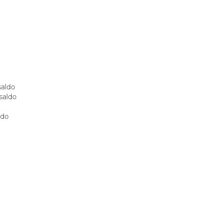
saldo
saldo
ldo