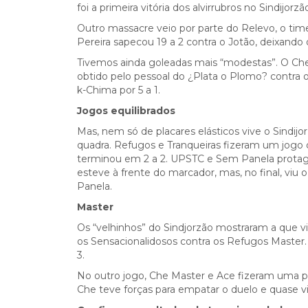
foi a primeira vitória dos alvirrubros no Sindijorzã
Outro massacre veio por parte do Relevo, o time
Pereira sapecou 19 a 2 contra o Jotão, deixa
Tivemos ainda goleadas mais “modestas”. O Ch
obtido pelo pessoal do ¿Plata o Plomo? contra 
k-Chima por 5 a 1.
Jogos equilibrados
Mas, nem só de placares elásticos vive o Sindijo
quadra. Refugos e Tranqueiras fizeram um jogo
terminou em 2 a 2. UPSTC e Sem Panela prota
esteve à frente do marcador, mas, no final, viu 
Panela.
Master
Os “velhinhos” do Sindjorzão mostraram a que 
os Sensacionalidosos contra os Refugos Master. 
3.
No outro jogo, Che Master e Ace fizeram uma pa
Che teve forças para empatar o duelo e quase vi