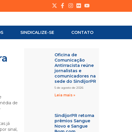
OS
SINDICALIZE-SE
CONTATO
ra
Oficina de
Comunicação
Antirracista reúne
jornalistas e
comunicadores na
sede do SindijorPR
5 de agosto de 2026
Leia mais »
e
 média de
e
SindijorPR retoma
prêmios Sangue
as já
Novo e Sangue
or sinal,
Bom com