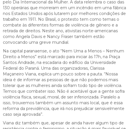
pelo Dia Internacional da Mulher. A data relembra o caso das
130 operárias que morreram em um incêndio em uma fábrica
nos Estados Unidos após lutarem por melhores condições de
trabalho em 1911. No Brasil, o protesto tem como temas o
combate às diferentes formas de violência de gênero e a
retirada de direitos. Neste ano, ativistas norte-americanas
como Angela Davis e Nancy Fraser também estão
convocando uma greve mundial.
Na capital paranaense, o ato “Nem Uma a Menos – Nenhum
Direito a Menos” está marcado para iniciar às 17h, na Praça
Santos Andrade, na escadaria do edifício da Universidade
Federal do Paraná. Uma das organizadoras, Clarissa
Maçaneiro Viana, explica um pouco sobre a pauta. “Nossa
ideia é de informar as pessoas de que não podemos mais
tolerar que as mulheres ainda sofram todo tipo de violência.
Temos que combater isso. Não é aceitável que a gente sofra
violência física, sexual, moral, de ser inferiorizada. Paralelo a
isso, trouxemos também um assunto mais local, que é essa
reforma da previdência, que irá nos prejudicar sensivelmente
caso seja aprovada”.
Viana diz também que, apesar de ainda haver algum tipo de
resistência contra o feminismo, a situação é mais favorável se