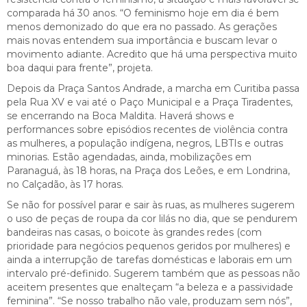
comparada há 30 anos. “O feminismo hoje em dia é bem
menos demonizado do que era no passado. As gerações
mais novas entendem sua importância e buscam levar o
movimento adiante. Acredito que há uma perspectiva muito
boa daqui para frente”, projeta.
Depois da Praça Santos Andrade, a marcha em Curitiba passa
pela Rua XV e vai até o Paço Municipal e a Praça Tiradentes,
se encerrando na Boca Maldita. Haverá shows e
performances sobre episódios recentes de violência contra
as mulheres, a população indígena, negros, LBTIs e outras
minorias. Estão agendadas, ainda, mobilizações em
Paranaguá, às 18 horas, na Praça dos Leões, e em Londrina,
no Calçadão, às 17 horas.
Se não for possível parar e sair às ruas, as mulheres sugerem
o uso de peças de roupa da cor lilás no dia, que se pendurem
bandeiras nas casas, o boicote às grandes redes (com
prioridade para negócios pequenos geridos por mulheres) e
ainda a interrupção de tarefas domésticas e laborais em um
intervalo pré-definido. Sugerem também que as pessoas não
aceitem presentes que enalteçam “a beleza e a passividade
feminina”. “Se nosso trabalho não vale, produzam sem nós”,