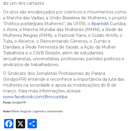
diz um dos cartazes.
Os atos são encabeçados por coletivos e movimentos como
a Marcha das Vadias, a União Brasileira de Mulheres, o projeto
“Política por/de/para Mulheres”, da UFPR, o
#partidA
Curitiba,
o Alzira, a Marcha Mundial das Mulheres (MMM), a Rede de
Mulheres Negras (RMN), a Pastoral Trans, o Gulabi Antifa, o
Tuíra, o Alicerce, o Reinventando Gêneros, o Zumbi e
Dandara, a Rede Feminista de Saúde, a Ação da Mulher
Trabalhista e o CWB Resiste, além de estudantes
secudnaristas, universitárias, professoras, partidos políticos e
sindicatos de trabalhadores.
O Sindicato dos Jornalistas Profissionais do Paraná
(SindijorPR) entende e reconhece a importância da luta das
mulheres na sociedade e apoia as mobilizações do 8 de
março. Para mais informações, acesse
www.facebook.com/8mcuritiba
Fonte:
SindijorPR
Autor:
Flávio Augusto Laginski e assessorias
Facebook
X
Share