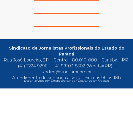
Sindicato de Jornalistas Profissionais do Estado do
Paraná
Rua José Loureiro, 211 – Centro – 80.010-000 – Curitiba – PR
(41) 3224 9296
–
41 99103-8502
(WhatsAPP) –
sindijor@sindijorpr.org.br
Atendimento de segunda a sexta-feira das 9h às 18h
Desenvolvido por Direta Sistemas /
Designed by Freepik