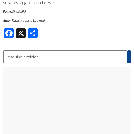
será divulgada em breve.
Fonte:
SindijorPR
Autor:
Flávio Augusto Laginski
Facebook
X
Share