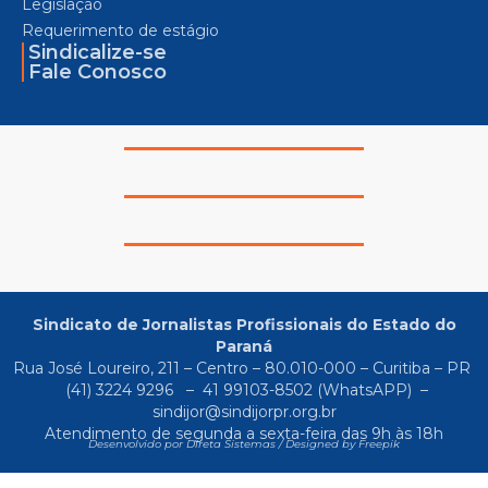
Legislação
Requerimento de estágio
Sindicalize-se
Fale Conosco
Sindicato de Jornalistas Profissionais do Estado do
Paraná
Rua José Loureiro, 211 – Centro – 80.010-000 – Curitiba – PR
(41) 3224 9296
–
41 99103-8502
(WhatsAPP) –
sindijor@sindijorpr.org.br
Atendimento de segunda a sexta-feira das 9h às 18h
Desenvolvido por Direta Sistemas /
Designed by Freepik