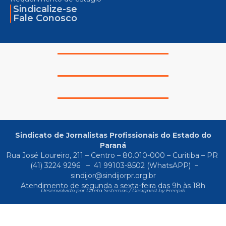
Sindicalize-se
Fale Conosco
Sindicato de Jornalistas Profissionais do Estado do
Paraná
Rua José Loureiro, 211 – Centro – 80.010-000 – Curitiba – PR
(41) 3224 9296
–
41 99103-8502
(WhatsAPP) –
sindijor@sindijorpr.org.br
Atendimento de segunda a sexta-feira das 9h às 18h
Desenvolvido por Direta Sistemas /
Designed by Freepik