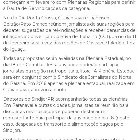
começam em fevereiro com Plenárias Regionais para definir
a Pauta de Reivindicações da categoria.
No dia 04, Ponta Grossa, Guarapuava e Francisco
Beltrão/Pato Branco reúnem jornalistas de suas regiões para
debater sugestões de reivindicações e receber denuncias de
infrações à Convenção Coletiva de Trabalho (CCT). Já no dia 11
de fevereiro será a vez das regiões de Cascavel/Toledo e Foz
do Iguaçu.
Todas as propostas serão avaliadas na Plenária Estadual, no
dia 18 em Curitiba. Desta atividade poderão participar
jornalistas da região metropolitana, litoral. A Plenária Estadual
será em conjunto com o Sindicato dos Jornalistas do Norte
do Paraná. Em 2016 apenas a plenária estadual, realizada em
Guarapuava, aprovou a pauta.
Diretores do SindijorPR acompanharão todas as plenárias.
Em Paranavaí e outras cidades, jornalistas se reunirão para
discutir as reivindicações e poderão destacar um
representante para participar da atividade do dia 18 (neste
caso, despesas de transporte e alimentação pagas pelo
Sindijor).
O objetivo do sindicato é o de evitar que a campanha se