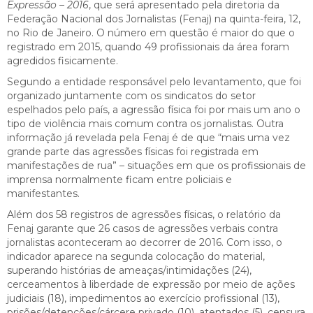
Expressão – 2016
, que será apresentado pela diretoria da
Federação Nacional dos Jornalistas (Fenaj) na quinta-feira, 12,
no Rio de Janeiro. O número em questão é maior do que o
registrado em 2015, quando 49 profissionais da área foram
agredidos fisicamente.
Segundo a entidade responsável pelo levantamento, que foi
organizado juntamente com os sindicatos do setor
espelhados pelo país, a agressão física foi por mais um ano o
tipo de violência mais comum contra os jornalistas. Outra
informação já revelada pela Fenaj é de que “mais uma vez
grande parte das agressões físicas foi registrada em
manifestações de rua” – situações em que os profissionais de
imprensa normalmente ficam entre policiais e
manifestantes.
Além dos 58 registros de agressões físicas, o relatório da
Fenaj garante que 26 casos de agressões verbais contra
jornalistas aconteceram ao decorrer de 2016. Com isso, o
indicador aparece na segunda colocação do material,
superando histórias de ameaças/intimidações (24),
cerceamentos à liberdade de expressão por meio de ações
judiciais (18), impedimentos ao exercício profissional (13),
prisões/detenções/cárcere privado (10), atentados (5), censura