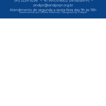
(41) 3224 9296
–
41 99103-8502
(WhatsAPP) –
sindijor@sindijorpr.org.br
Atendimento de segunda a sexta-feira das 9h às 18h
Desenvolvido por Direta Sistemas /
Designed by Freepik