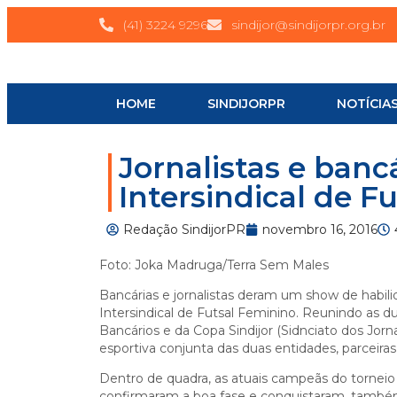
(41) 3224 9296
sindijor@sindijorpr.org.br
HOME
SINDIJORPR
NOTÍCIA
Jornalistas e ban
Intersindical de F
Redação SindijorPR
novembro 16, 2016
Foto: Joka Madruga/Terra Sem Males
Bancárias e jornalistas deram um show de habil
Intersindical de Futsal Feminino. Reunindo as 
Bancários e da Copa Sindijor (Sidnciato dos Jornal
esportiva conjunta das duas entidades, parceiras 
Dentro de quadra, as atuais campeãs do torneio 
confirmaram a boa fase e conquistaram, também 