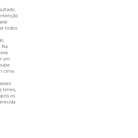
sultado.
 intenção
arar
ue todos
do
. Na
eira
de um
soube
m cima
passes
s times,
Após os
ferecida