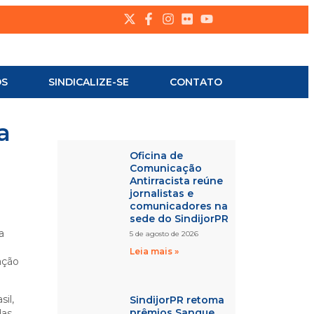
OS
SINDICALIZE-SE
CONTATO
a
Oficina de
Comunicação
Antirracista reúne
jornalistas e
comunicadores na
sede do SindijorPR
a
5 de agosto de 2026
Leia mais »
 ação
il,
SindijorPR retoma
prêmios Sangue
das