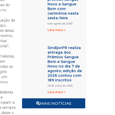
Novo e Sangue
nas do
Bom com
s no
cerimônia nesta
sexta-feira
tuação da
5 de agosto de 2026
mpo,
Leia mais »
ra delas
i mesmo,
ntas
ola”,
SindijorPR realiza
entrega dos
nalistas,
Prêmios Sangue
zer
Bom e Sangue
Novo no dia 7 de
Todas as
agosto; edição de
gols
2026 contou com
i um
189 inscritos
incou
29 de julho de 2026
dadeiras
Leia mais »
 e
evaram a
MAIS NOTÍCIAS
ga sempre
 disse o