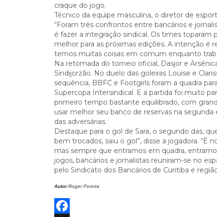
craque do jogo.
Técnico da equipe masculina, o diretor de espor
“Foram três confrontos entre bancários e jornali
é fazer a integração sindical. Os times toparam 
melhor para as próximas edições. A intenção é r
temos muitas coisas em comum enquanto trabal
Na retomada do torneio oficial, Dasjor e Arsênic
Sindijorzão. No duelo das goleiras Louise e Clari
sequência, BBFC e Footgirls foram a quadra para r
Supercopa Intersindical. E a partida foi muito 
primeiro tempo bastante equilibrado, com grand
usar melhor seu banco de reservas na segunda
das adversárias.
Destaque para o gol de Sara, o segundo das, que
bem trocados, saiu o gol”, disse a jogadora. “É 
mas sempre que entramos em quadra, entramos p
jogos, bancários e jornalistas reuniram-se no esp
pelo Sindicato dos Bancários de Curitiba e região
Autor:
Roger Pereira