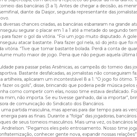
orneio das bancárias (3 a 1). Antes de chegar a decisão, as meni
mifinal, diante da Dasjor, segunda representante das jornalista
Povo.
 diversas chances criadas, as bancárias esbarraram na grande a
conseguiu segurar o placar em 1 a 1 até a metade do segundo te
ra fazer o gol da vitória. “Foi um jogo muito disputado. A golei
eguiu atacar bastante. Para fazer gol nela, só do jeito que fo
a vitória. “Tive que tomar bastante bolada. Perdi a conta de qua
olume muito maior de jogo. Pena que não peguei aquela última b
culdade para passar pelas Arsênicas, as campeãs do torneio das jor
ortiva. Bastante desfalcadas, as jornalistas não conseguiram fa
artilheira, aplicaram um incontestável 8 a 1. “O jogo foi ótimo. 
fazer os gols”, disse, brincando que poderia pedir música pelos 
tinha como competir com elas, nosso time estava desfalcado. Fo
pra mim, não importa. Se eu tivesse ganhado, daí ia importar”, br
ssora de comunicação do Sindicato dos Bancários.
 uma partida masculina, mas apenas para dar tempo para as ver
ergia para as finais. Durante a “folga” das jogadoras, bancários
aques de seus torneios masculinos. Mais uma vez, os bancários l
de Andrielson. “Pegamos eles pelo entrosamento. Nosso time jo
onfraternização, conhecer gente nova, expandir nossas relações”,