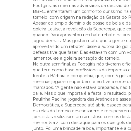
Footgirls, as mesmas adversárias da decisão do t
BBFC, enfrentaram um confronto duríssimo na se
torneio, com origem na redação da Gazeta do 
Apesar do amplo domínio de posse de bola e das
goleira Louise, a revelação da Supercopa, que 
quando Dani aproveitou um bate-rebate na área pa
jogou demais. Mas gostei muito que a gente cons
aproveitando um rebote”, disse a autora do gol d
defesas tive que fazer. Elas estavam com um v
lamentou-se a goleira sensação do torneio.
Na outra semifinal, as Footgirls não tiveram difi
que tem como base profissionais da imprensa esp
frente a Bárbara e companhia, que, com 5 gols da 
meninas jogaram super bem e eu tive a sorte de 
marcados. “A gente não estava preparada, não 
baile. Mas o que importa é a festa, o resultado, 
Paulinha Padilha, jogadora das Arsências e asse
Democrática, a Supercopa até abriu espaço para
estrelas do torneio descansarem e recuperarem en
jornalistas realizaram um amistoso com os dest
melhor: 5 a 2, com destaque para os dois gols 
junto. Foi uma brincadeira boa, importante é a c