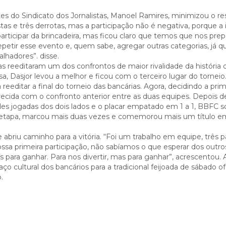
tes do Sindicato dos Jornalistas, Manoel Ramires, minimizou o re
stas e três derrotas, mas a participação não é negativa, porque a
participar da brincadeira, mas ficou claro que temos que nos prep
epetir esse evento e, quem sabe, agregar outras categorias, já q
hadores”. disse.
as reeditaram um dos confrontos de maior rivalidade da história 
ssa, Dasjor levou a melhor e ficou com o terceiro lugar do torneio
eeditar a final do torneio das bancárias. Agora, decidindo a prim
parecida com o confronto anterior entre as duas equipes. Depois 
es jogadas dos dois lados e o placar empatado em 1 a 1, BBFC 
 etapa, marcou mais duas vezes e comemorou mais um título e
 abriu caminho para a vitória. “Foi um trabalho em equipe, três 
nossa primeira participação, não sabíamos o que esperar dos outro
ara ganhar. Para nos divertir, mas para ganhar”, acrescentou. 
aço cultural dos bancários para a tradicional feijoada de sábado o
.