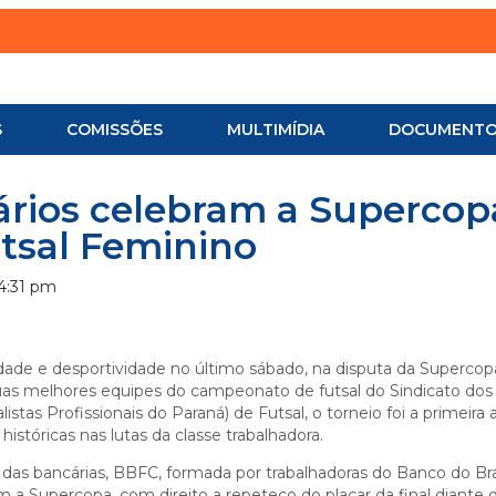
S
COMISSÕES
MULTIMÍDIA
DOCUMENT
cários celebram a Supercop
utsal Feminino
4:31 pm
idade e desportividade no último sábado, na disputa da Supercop
duas melhores equipes do campeonato de futsal do Sindicato dos
istas Profissionais do Paraná) de Futsal, o torneio foi a primeira
históricas nas lutas da classe trabalhadora.
das bancárias, BBFC, formada por trabalhadoras do Banco do Bras
a Supercopa, com direito a repeteco do placar da final diante 