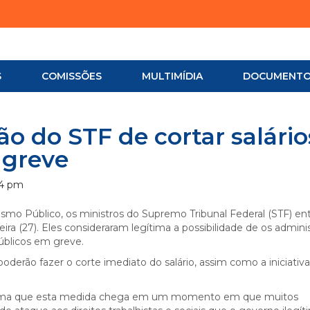
S
COMISSÕES
MULTIMÍDIA
DOCUMENT
o do STF de cortar salário
 greve
24 pm
smo Público, os ministros do Supremo Tribunal Federal (STF) e
eira (27). Eles consideraram legítima a possibilidade de os admini
públicos em greve.
poderão fazer o corte imediato do salário, assim como a iniciativa
afirma que esta medida chega em um momento em que muitos