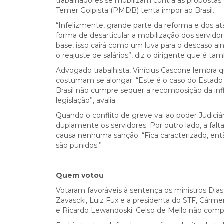
trabalhadores se mobilizam contra as propostas d
Temer Golpista (PMDB) tenta impor ao Brasil.
“Infelizmente, grande parte da reforma e dos at
forma de desarticular a mobilização dos servid
base, isso cairá como um luva para o descaso ai
o reajuste de salários”, diz o dirigente que é t
Advogado trabalhista, Vinícius Cascone lembra qu
costumam se alongar. “Este é o caso do Estado 
Brasil não cumpre sequer a recomposição da infl
legislação”, avalia.
Quando o conflito de greve vai ao poder Judici
duplamente os servidores. Por outro lado, a fal
causa nenhuma sanção. “Fica caracterizado, entã
são punidos.”
Quem votou
Votaram favoráveis à sentença os ministros Dias 
Zavascki, Luiz Fux e a presidenta do STF, Cárm
e Ricardo Lewandoski. Celso de Mello não comp