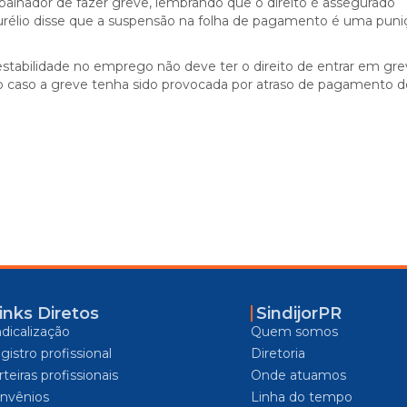
abalhador de fazer greve, lembrando que o direito é assegurado
rélio disse que a suspensão na folha de pagamento é uma puni
stabilidade no emprego não deve ter o direito de entrar em gre
io caso a greve tenha sido provocada por atraso de pagamento 
inks Diretos
SindijorPR
ndicalização
Quem somos
gistro profissional
Diretoria
teiras profissionais
Onde atuamos
nvênios
Linha do tempo