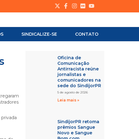
OS
SINDICALIZE-SE
CONTATO
s
Oficina de
Comunicação
Antirracista reúne
jornalistas e
comunicadores na
sede do SindijorPR
5 de agosto de 2026
ntregaram
Leia mais »
stradores
 privada
SindijorPR retoma
prêmios Sangue
Novo e Sangue
Bom com