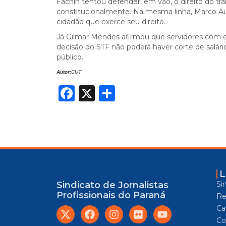
Fachin tentou defender, em vão, o direito do tr
constitucionalmente. Na mesma linha, Marco Au
cidadão que exerce seu direito.
Já Gilmar Mendes afirmou que servidores com e
decisão do STF não poderá haver corte de salár
público.
Autor:
CUT
Facebook
X
Share
L
Si
Sindicato de Jornalistas
Profissionais do Paraná
Re
Car
Co