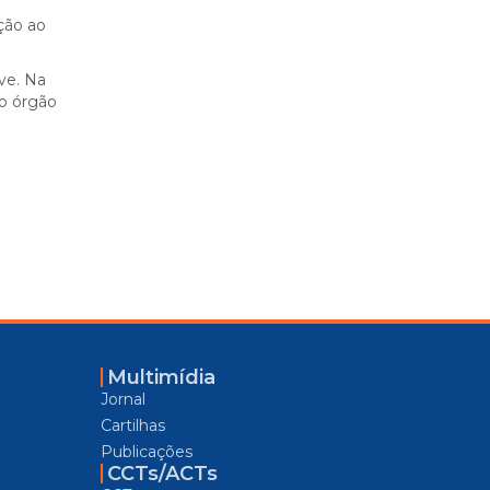
ção ao
ve. Na
do órgão
Multimídia
Jornal
Cartilhas
Publicações
CCTs/ACTs