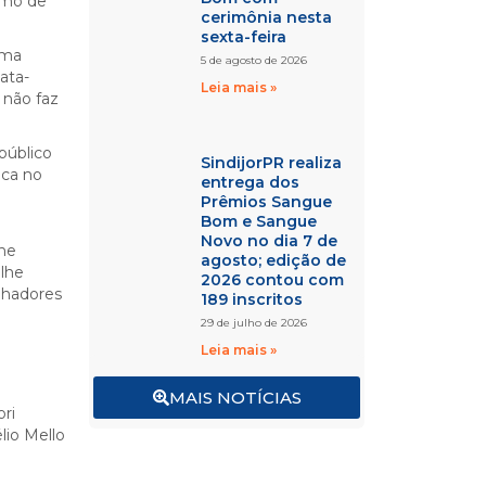
timo de
cerimônia nesta
sexta-feira
uma
5 de agosto de 2026
ata-
Leia mais »
 não faz
público
SindijorPR realiza
ica no
entrega dos
Prêmios Sangue
Bom e Sangue
Novo no dia 7 de
une
agosto; edição de
 lhe
2026 contou com
alhadores
189 inscritos
29 de julho de 2026
Leia mais »
MAIS NOTÍCIAS
ori
lio Mello