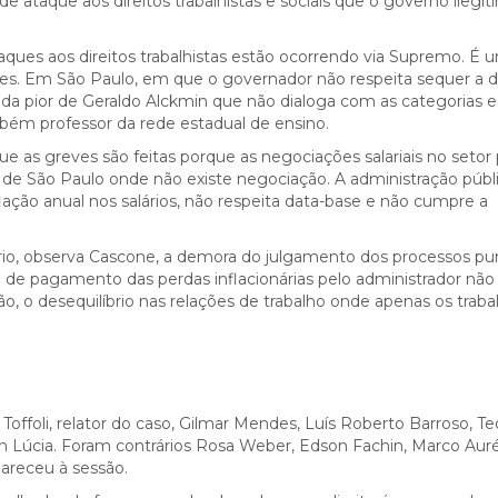
e ataque aos direitos trabalhistas e sociais que o governo ilegí
aques aos direitos trabalhistas estão ocorrendo via Supremo. É 
ores. Em São Paulo, em que o governador não respeita sequer a d
nda pior de Geraldo Alckmin que não dialoga com as categorias e
ambém professor da rede estadual de ensino.
e as greves são feitas porque as negociações salariais no setor 
de São Paulo onde não existe negociação. A administração públ
ação anual nos salários, não respeita data-base e não cumpre a
ário, observa Cascone, a demora do julgamento dos processos p
ta de pagamento das perdas inflacionárias pelo administrador não
o, o desequilíbrio nas relações de trabalho onde apenas os trab
Toffoli, relator do caso, Gilmar Mendes, Luís Roberto Barroso, Te
en Lúcia. Foram contrários Rosa Weber, Edson Fachin, Marco Auré
areceu à sessão.