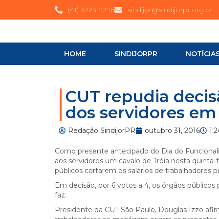
(41) 3224 9296
sindijor@sindijorpr.org.br
HOME
SINDIJORPR
NOTÍCIA
CUT repudia decisã
dos servidores em
Redação SindijorPR
outubro 31, 2016
1:
Como presente antecipado do Dia do Funcionali
aos servidores um cavalo de Tróia nesta quinta-f
públicos cortarem os salários de trabalhadores 
Em decisão, por 6 votos a 4, os órgãos públicos 
faz.
Presidente da CUT São Paulo, Douglas Izzo 