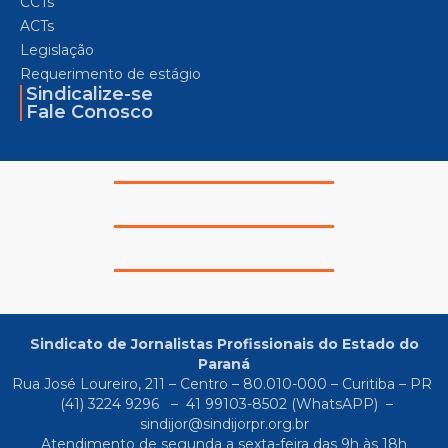
CCTs
ACTs
Legislação
Requerimento de estágio
Sindicalize-se
Fale Conosco
Sindicato de Jornalistas Profissionais do Estado do
Paraná
Rua José Loureiro, 211 – Centro – 80.010-000 – Curitiba – PR
(41) 3224 9296
–
41 99103-8502
(WhatsAPP) –
sindijor@sindijorpr.org.br
Atendimento de segunda a sexta-feira das 9h às 18h