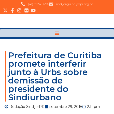
(41) 3224 9296
sindijor@sindijorpr.org.br
Prefeitura de Curitiba
promete interferir
junto à Urbs sobre
demissão de
presidente do
Sindiurbano
Redação SindijorPR
setembro 29, 2016
2:11 pm