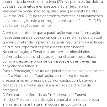
a ser realizado nesta quinta-feira (22). Na pauta estão: defesa
dos salários, direitos e empregos; não à Reforma da
Previdência Social; não ao ajuste fiscal que consta na PEC
241 e no PLP 257; posicionamento contrário às privatizações
e à precarização; não à entrega do pré-sal; e não ao PLC 30
das terceirizações sem limite.
A entidade entende que a paralisação nacional é uma ação
necessária para se posicionar contra as reformas que o atual
governo pretende implantar, as quais resultariam na extinção
de direitos importantes para a classe trabalhadora.
Na convocação, a Fenaj cita também as dificuldades
enfrentadas pelos sindicatos e jornalistas em todo Brasil,
como a crescente onda de demissões e os entreves nas
negociações salariais.
Para a federação, a pauta dos jornalistas deve ser evidenciada
no Dia Nacional de Paralisação, como uma forma de
pressionar as empresas de comunicação, combatendo a
tentativa de arrocho salarial e a retirada de direitos da
categoria.
O Sindicato dos Jornalistas Profissionais do Paraná
(SindijorPR) apoia a paralisação nacional e lembra que está
em uma campanha salarial duríssima, por conta da