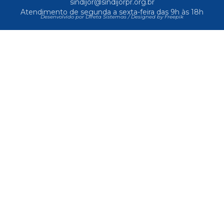
sindijor@sindijorpr.org.br
Atendimento de segunda a sexta-feira das 9h às 18h
Desenvolvido por Direta Sistemas /
Designed by Freepik