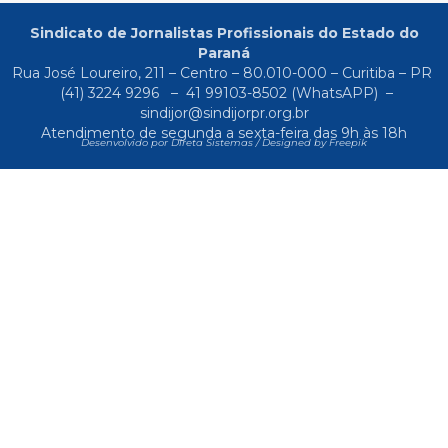
Sindicato de Jornalistas Profissionais do Estado do
Paraná
Rua José Loureiro, 211 – Centro – 80.010-000 – Curitiba – PR
(41) 3224 9296
–
41 99103-8502
(WhatsAPP) –
sindijor@sindijorpr.org.br
Atendimento de segunda a sexta-feira das 9h às 18h
Desenvolvido por Direta Sistemas /
Designed by Freepik